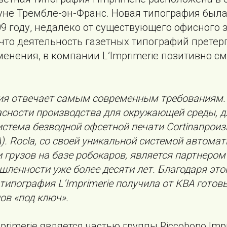
уне Трембле-эн-Франс. Новая типография была
09 году, недалеко от существующего офисного 
 что деятельность газетных типографий претер
нения, в компании L’Imprimerie позитивно см
ия отвечает самым современным требованиям.
сности производства для окружающей среды, д
стема безводной офсетной печати Cortinaпроиз
A). Rocla, со своей уникальной системой автома
 грузов на базе робокаров, является партнером
ленности уже более десяти лет. Благодаря эт
 типография L’Imprimerie получила от KBA готов
ов «под ключ».
primerie является частью группы Riccobono Imp