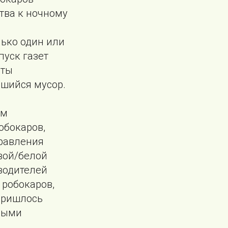
тва к ночному
лько один или
пуск газет
еты
вшийся мусор.
ым
обокаров,
правления
вой/белой
водителей
 робокаров,
пришлось
ными