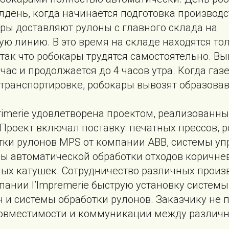
лдень, когда начинается подготовка производс
ры доставляют рулоны с главного склада на
ю линию. В это время на складе находятся то
 так что робокары трудятся самостоятельно. Вы
 час и продолжается до 4 часов утра. Когда газ
 транспортировке, робокары вывозят образова
rimerie удовлетворена проектом, реализованн
роект включал поставку: печатных прессов, р
тки рулонов MPS от компании ABB, системы у
мы автоматической обработки отходов коричне
ных катушек. Сотрудничество различных произ
ании l’Impremerie быструю установку системы
 и системы обработки рулонов. Заказчику не 
совместимости и коммуникации между различ