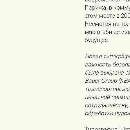
Парижа, в комм
этом месте в 20
Несмотря на то,
масштабные изме
будущее.
Новая типограф
важность безопа
была выбрана си
Bauer Group (KB
транспортировки
печатной промыш
сотрудничеству,
обработки рулон
Типография L’Im