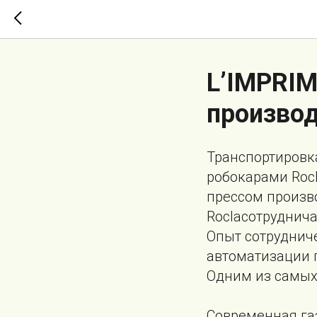
L’IMPRIM
произво
Транспортировка
робокарами Roc
прессом произво
Roclaсотруднича
Опыт сотруднич
автоматизации 
Одним из самых 
Современная газ