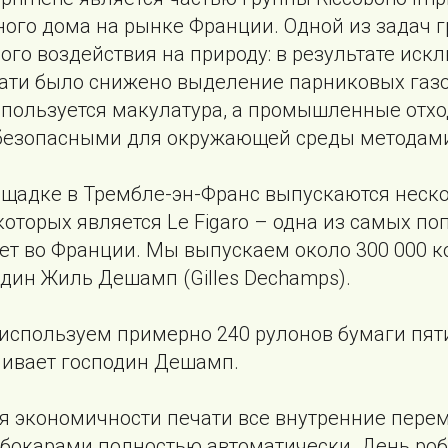
ного дома на рынке Франции. Одной из задач 
го воздействия на природу: в результате иск
чати было снижено выделение парниковых газо
спользуется макулатура, а промышленные отх
безопасными для окружающей среды методам
ощадке в Трембле-эн-Франс выпускаются неско
оторых является Le Figaro – одна из самых п
т во Франции. Мы выпускаем около 300 000 ко
дин Жиль Дешамп (Gilles Dechamps).
 используем примерно 240 рулонов бумаги пят
нивает господин Дешамп.
я экономичности печати все внутренние пере
бокарами полностью автоматически. День ро