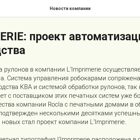
Новости компании
ERIE: проект автоматизац
дства
 рулонов в компании L’Imprimerie осуществля
la. Система управления робокарами сопряжен
дства KBA и системой обработки рулонов, так 
ет с поставщиком этих печатных систем уже бо
ества компании Rocla с печатными домами в о
подтвержден несколькими десятками успешны
новых стал проект компании L’Imprimerie
.
етная типография l’Imprimerie расположена в 