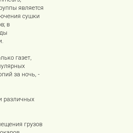
группы является
лючения сушки
в; в
оды
и.
лько газет,
опулярных
пий за ночь, -
и различных
мещения грузов
бокаров