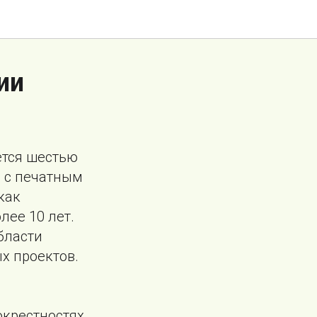
ии
ется шестью
а с печатным
как
лее 10 лет.
бласти
х проектов.
окрестностях