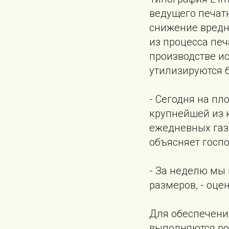
ведущего печат
снижение вредно
из процесса пе
производстве и
утилизируются 
- Сегодня на пл
крупнейшей из к
ежедневных газе
объясняет госпо
- За неделю мы
размеров, - оце
Для обеспечени
выполняются ро