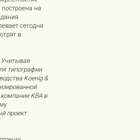
 построена на
здания.
певает сегодня
отрят в
 Учитывая
ля типографии
водства Koenig &
тизированной
 компании KBA в
ому
ый проект
rimeurs,