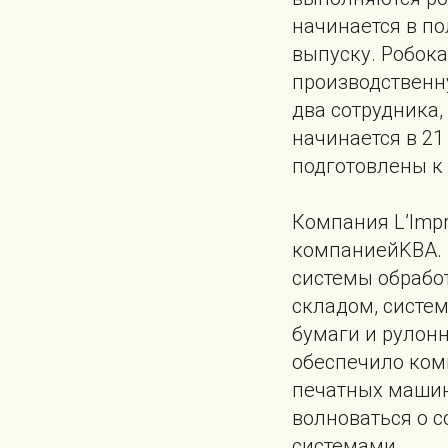
начинается в по
выпуску. Робока
производственну
два сотрудника,
начинается в 21
подготовлены к
Компания L’Imp
компаниейKBA. П
системы обрабо
складом, систе
бумаги и рулон
обеспечило комп
печатных машин
волноваться о 
системами.