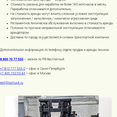
Стоимость указана для наработки не более 180 моточасов в месяц.
Переработка оплачивается дополнительно.
На стоимость аренды могут влиять сложные условия эксплуатации:
загрязнённая / запылённая / химически агрессивная среда.
Регламентное техническое обслуживание включено в стоимость аренды.
Поломки по причине неправильной эксплуатации оплачиваются
арендатором.
Доставка по городу осуществляется силами транспортной компании.
Дополнительная информация по телефону отдела продаж и аренды техники:
8 800 70 77 555
— звонок по РФ бесплатный
+7 812 777 555 0
— офис в Санкт-Петербурге
+7 495 150 50 44
— офис в Москве
Роктрак Рус
rent@roctruck.ru
Условия покупки товаров и услуг
Правила обработки персональных данных
© 2026 все права защищены