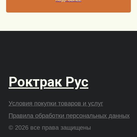
CEYLIFT
Noblelift
Силант
Hangcha
Heli
Поиск по сайту
Wecan
Xilin
Подписаться на новости
Оформляя подписку, вы соглашаетесь с
правилами обработки персональных
данных
.