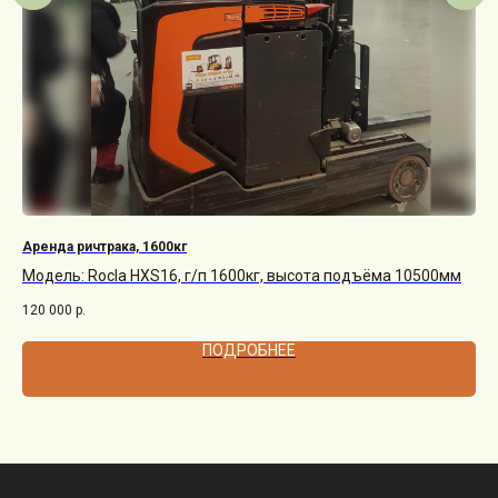
Аренда ричтрака, 1600кг
Ар
Модель: Rocla HXS16, г/п 1600кг, высота подъёма 10500мм
Мо
120 000
р.
35 
ПОДРОБНЕЕ