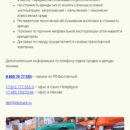
На стоимость аренды могут влиять сложные условия
эксплуатации: загрязнённая / запылённая / химически
агрессивная среда.
Регламентное техническое обслуживание включено в стоимость
аренды.
Поломки по причине неправильной эксплуатации оплачиваются
арендатором.
Доставка по городу осуществляется силами транспортной
компании.
Дополнительная информация по телефону отдела продаж и аренды
техники:
8 800 70 77 555
— звонок по РФ бесплатный
+7 812 777 555 0
— офис в Санкт-Петербурге
+7 495 150 50 44
— офис в Москве
Роктрак Рус
rent@roctruck.ru
Условия покупки товаров и услуг
Правила обработки персональных данных