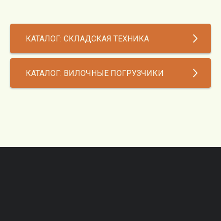
Новости
Контакты
КАТАЛОГ: СКЛАДСКАЯ ТЕХНИКА
КАТАЛОГ: ВИЛОЧНЫЕ ПОГРУЗЧИКИ
CEYLIFT
Noblelift
Силант
Hangcha
Heli
Поиск по сайту
Wecan
Xilin