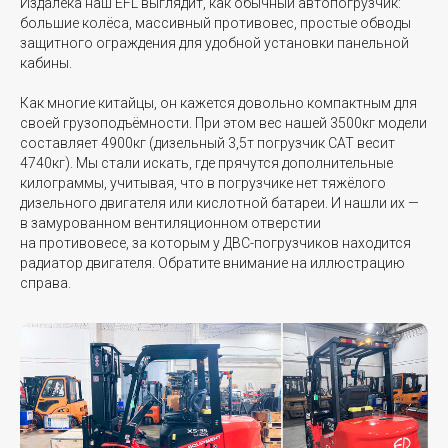
Издалека наш EFL выглядит, как обычный автопогрузчик:
большие колёса, массивный противовес, простые обводы
Ширина шасси, b1/b2, мм
1154
1230
защитного ограждения для удобной установки панельной
кабины.
Класс/ширина каретки, мм
2А /
3A /
Как многие китайцы, он кажется довольно компактным для
1040
1100
своей грузоподъёмности. При этом вес нашей 3500кг модели
составляет 4900кг (дизельный 3,5т погрузчик CAT весит
4740кг). Мы стали искать, где прячутся дополнительные
Дорожный просвет под мачтой
100 /
120 /
килограммы, учитывая, что в погрузчике нет тяжёлого
/ по центру шасси, m1 / m2, мм
150
150
дизельного двигателя или кислотной батареи. И нашли их —
в замурованном вентиляционном отверстии
на противовесе, за которым у ДВС-погрузчиков находится
радиатор двигателя. Обратите внимание на иллюстрацию
Рабочий коридор с поддоном
3965
4179
справа.
1000х1200мм по ширине, мм
Рабочий коридор с поддоном
4165
4379
800х1200мм по длине, мм
Скорость движения с грузом /
16 / 17
16 / 17
без груза, км/ч