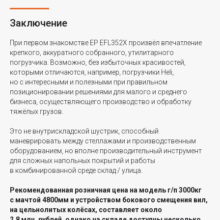
Заключение
При первом знакомстве EP EFL352X произвёл впечатление
крепкого, аккуратного собранного, утилитарного
погрузчика. Возможно, без избыточных красивостей,
которыми отличаются, например, погрузчики Heli,
но с интересными и полезными при правильном
позиционировании решениями для малого и среднего
бизнеса, осуществляющего производство и обработку
тяжёлых грузов.
Это не внутрискладской шустрик, способный
маневрировать между стеллажами и производственным
оборудованием, но вполне производительный инструмент
для сложных напольных покрытий и работы
в комбинированной среде склад / улица.
Рекомендованная розничная цена на модель г/п 3000кг
с мачтой 4800мм и устройством бокового смещения вил,
на цельнолитых колёсах, составляет около
2,8 млн. рублей, однако на складе доступны несколько