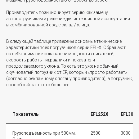
машины грузоподъёмностью от 2500кг до 3500кг.
Производитель позиционирует серию как замену
автопогрузчикам и решение для интенсивной эксплуатации
в комбинированной среде склад / улица.
В следующей таблице приведены основные технические
характеристики всех погрузчиков серии EFL-X. Обращают
на себя внимание показатели мощности двигателей,
скорость работы гидравлики и показатели
преодолеваемого уклона. То есть это уже не обычный
скучноватый погрузчик от EP, который «просто работает»
(согласно рекламному слогану производителя), а погрузчик,
способный на что-то большее.
Показатель
EFL252X
EFL302X
Грузоподъёмность при 500мм,
2500
3000