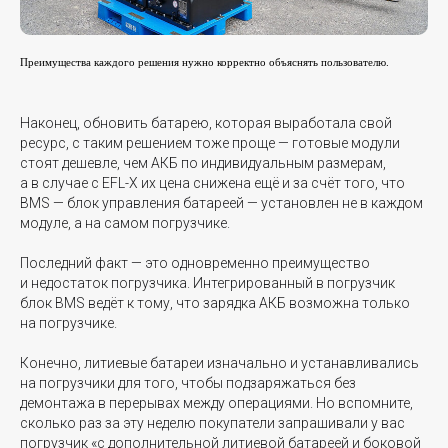
Преимущества каждого решения нужно корректно объяснять пользователю.
Наконец, обновить батарею, которая выработала свой
ресурс, с таким решением тоже проще — готовые модули
стоят дешевле, чем АКБ по индивидуальным размерам,
а в случае с EFL-X их цена снижена ещё и за счёт того, что
BMS — блок управления батареей — установлен не в каждом
модуле, а на самом погрузчике.
Последний факт — это одновременно преимущество
и недостаток погрузчика. Интегрированный в погрузчик
блок BMS ведёт к тому, что зарядка АКБ возможна только
на погрузчике.
Конечно, литиевые батареи изначально и устанавливались
на погрузчики для того, чтобы подзаряжаться без
демонтажа в перерывах между операциями. Но вспомните,
сколько раз за эту неделю покупатели запрашивали у вас
погрузчик «с дополнительной литиевой батареей и боковой