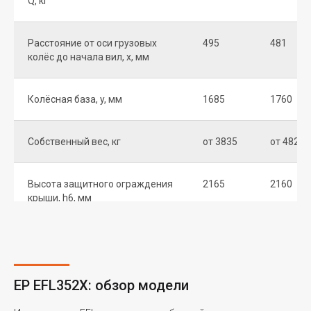
Q, кг
Расстояние от оси грузовых
495
481
колёс до начала вил, x, мм
Колёсная база, y, мм
1685
1760
Собственный вес, кг
от 3835
от 4820
Высота защитного ограждения
2165
2160
крыши, h6, мм
Высота кресла оператора, h7,
1095
1095
мм
EP EFL352X: обзор модели
Длина до начала вил, l2, мм
2520
2749