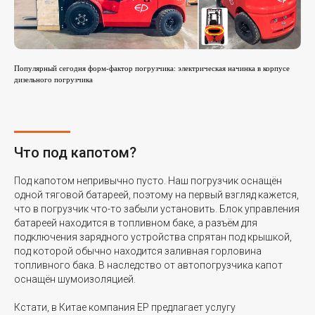
Скорость подъёма с грузом /
0,38 /
0,45 /
без груза, м/с
0,45
0,55
Популярный сегодня форм-фактор погрузчика: электрическая начинка в корпусе
дизельного погрузчика
Скорость спуска с грузом / без
0,52 /
0,50 /
груза, м/с
0,45
0,44
Что под капотом?
Макс. преодолеваемый уклон, с
17 / 25
20 / 25
грузом / без груза, %
Под капотом непривычно пусто. Наш погрузчик оснащён
одной тяговой батареей, поэтому на первый взгляд кажется,
что в погрузчик что-то забыли установить. Блок управления
Тяговый двигатель, кВт
16
16
батареей находится в топливном баке, а разъём для
подключения зарядного устройства спрятан под крышкой,
под которой обычно находится заливная горловина
Двигатель подъёма
24
24
топливного бака. В наследство от автопогрузчика капот
оснащён шумоизоляцией.
Аккумулятор, напряжение /
80 / 280
80 / 280
Кстати, в Китае компания EP предлагает услугу
ёмкость, В/Ач
(560)
(560)