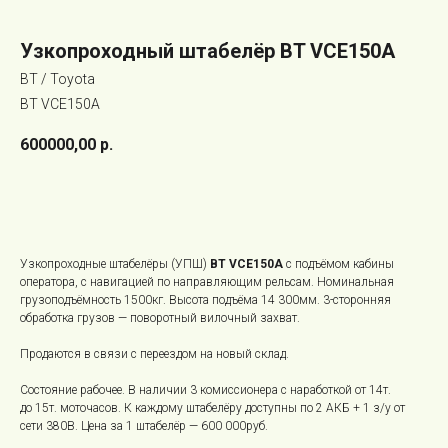
Узкопроходный штабелёр BT VCE150A
BT / Toyota
BT VCE150A
600000,00
р.
В КОРЗИНУ
Узкопроходные штабелёры (УПШ)
BT VCE150A
с подъёмом кабины
оператора, с навигацией по направляющим рельсам. Номинальная
грузоподъёмность 1500кг. Высота подъёма 14 300мм. 3-сторонняя
обработка грузов — поворотный вилочный захват.
Продаются в связи с переездом на новый склад.
Состояние рабочее. В наличии 3 комиссионера с наработкой от 14т.
до 15т. моточасов. К каждому штабелёру доступны по 2 АКБ + 1 з/у от
сети 380В. Цена за 1 штабелёр — 600 000руб.