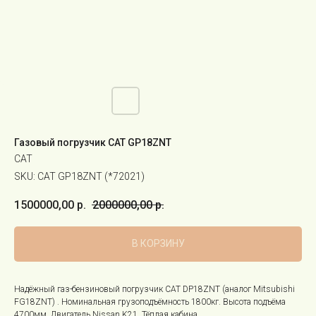
Газовый погрузчик CAT GP18ZNT
CAT
SKU:
CAT GP18ZNT (*72021)
1500000,00
р.
2000000,00
р.
В КОРЗИНУ
Надёжный газ-бензиновый погрузчик CAT DP18ZNT (аналог Mitsubishi
FG18ZNT) . Номинальная грузоподъёмность 1800кг. Высота подъёма
4700мм. Двигатель Nissan K21. Тёплая кабина.