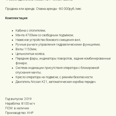
Продажа или аренда. Ставка аренды - 80 000руб./мес.
Комплектация
:
Кабина с отопителем;
Мачта 4700мм со свободным подъёмом;
Навесное устройство бокового смещения вил;
Ручные рычаги управления гидравлическими функциями;
Вилы 1150мм;
Цельнолитые колёса;
Передние фары, индикаторы поворотов, задние комбинированные
фонари;
Система индикации присутствия оператора с блокировкой
опускания мачты;
Кресло оператора на подвеске, с ремнём безопасности.
Двигатель Nissan K21, автоматическая коробка передач.
Год выпуска: 2019
Наработка: 8100 м/ч
ПСМ: в наличии
Производство: КНР