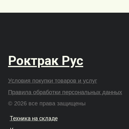
Контакты
CEYLIFT
Noblelift
Силант
Hangcha
Heli
Поиск по сайту
Wecan
Xilin