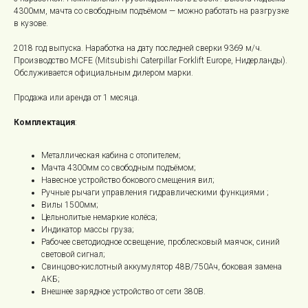
4300мм, мачта со свободным подъёмом — можно работать на разгрузке
в кузове.
2018 год выпуска. Наработка на дату последней сверки 9369 м/ч.
Производство MCFE (Mitsubishi Caterpillar Forklift Europe, Нидерланды).
Обслуживается официальным дилером марки.
Продажа или аренда от 1 месяца.
Комплектация
:
Металлическая кабина с отопителем;
Мачта 4300мм со свободным подъёмом;
Навесное устройство бокового смещения вил;
Ручные рычаги управления гидравлическими функциями ;
Вилы 1500мм;
Цельнолитые немаркие колёса;
Индикатор массы груза;
Рабочее светодиодное освещение, проблесковый маячок, синий
световой сигнал;
Свинцово-кислотный аккумулятор 48В/750Ач, боковая замена
АКБ;
Внешнее зарядное устройство от сети 380В.