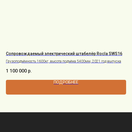
Сопровождаемый электрический штабелёр Rocla SWS16
Эл
Грузоподъёмность 1600кг, высота подъёма 5400мм, 2021 год выпуска
Гру
1 100 000
р.
2 
ПОДРОБНЕЕ