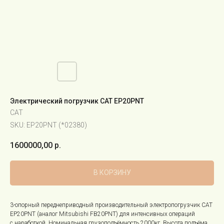
Электрический погрузчик CAT EP20PNT
CAT
SKU:
EP20PNT (*02380)
1600000,00
р.
В КОРЗИНУ
3-опорный переднеприводный производительный электропогрузчик CAT
EP20PNT (аналог Mitsubishi FB20PNT) для интенсивных операций
с наработкой. Номинальная грузоподъёмность 2000кг. Высота подъёма