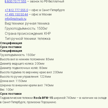
8 800 70 77 555
— звонок по РФ бесплатный
+7 812 777 555 0
— офис в Санкт-Петербурге
+7 495 150 50 44
— офис в Москве
info@roctruck.ru
Вид техники: ручная техника
Грузоподъёмность: 1500кг
Страна происхождения: КНР
Тип ручной техники: тележка
Спецификация
Срок поставки
Спецификация
Грузоподъёмность: 1500кг
Высота вил в нижнем положении: 85мм
Диаметр ведущего колеса: 200мм
Диаметр подвилочных колёс: 80мм
Высота подъёма по верхнему краю вил: 200мм
Высота по ручке управления: 1224мм
Длина вил: 1150мм
Ширина по внешним краям вил: 740мм
Вес: 100кг
Срок поставки
Гидравлические тележки
Rocla BFW-15
шириной 740мм — в наличии на складе
в Санкт-Петербурге, промзона Порошкино.