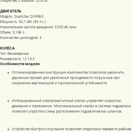
Общий вес с ковшом: 3200 кг
ДВИГАТЕЛЬ
:
Модель: Quanchai QC498G
Мощность: 36,7 кВт (49 л.с.)
Номинальная частота вращения: 2500 об./мин
Объём: 3,168 л
Количество цилиндров: 4
КОЛЁСА
:
Тип: бескамерные
Размерность: 12-16.5
Особенности модели
Оптимизированная конструкция компонентов позволила увеличить
дорожный просвет для увеличения проходимости погрузчика при
сохранении вертикальной и горизонтальной устойчивости.
Интегрированный электромагнитный клапан управляет скоростью
движения и торможения. Многоканальный клапан в системе гидравлики
позволил упростить схему расположения гидравлических шлангов.
Устройство быстрого опускания позволяет оперативно перевести рабочее