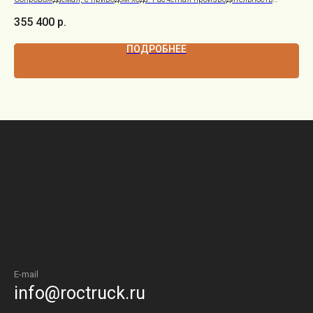
2120м²/ч.
355 400
р.
78
ПОДРОБНЕЕ
E-mail
info@roctruck.ru