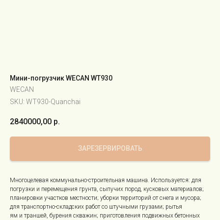
Мини-погрузчик WECAN WT930
WECAN
SKU:
WT930-Quanchai
2840000,00
р.
ЗАРЕЗЕРВИРОВАТЬ
Многоцелевая коммунально-строительная машина. Используется: для
погрузки и перемещения грунта, сыпучих пород, кусковых материалов;
планировки участков местности; уборки территорий от снега и мусора;
для транспортно-складских работ со штучными грузами; рытья
ям и траншей, бурения скважин; приготовления подвижных бетонных