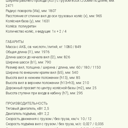
Ширина рабочего прохода (AST) с грузом 800х1200мм по длине, мм:
2471
Радиус поворота (Wa), мм: 1807
Расстояние от спинки вил до оси грузовых колёс (x), мм: 965
Колёсная база (y), мм: 1631
Колёса: полиуретан
Количество колёс, х-ведущее: 1х + 2 / 4
ГАБАРИТЫ
Масса с АКБ, св.-кислотн./литий, кг: 1080 / 849
Общая длина (l1), мм: 1976
Длина шасси до начала вил (l2), мм: 826
Ширина шасси (b1), мм: 790
Размер вил, толщина / ширина / длина, мм: 60 / 180 / 1150
Ширина по внешним краям вил (b5), мм: 540
Высота вил в нижнем положении (h13), мм: 85
Высота вил в верхнем положении (h13+h3), мм: 210
Дорожный просвет по центру колёсной базы (m2), мм: 25
Высота ступени при входе в кабину (h7), мм: 295
ПРОИЗВОДИТЕЛЬНОСТЬ
Тяговый двигатель, кВт: 2,5
Двигатель подъёма, кВт: 2,2
Скорость движения с грузом / без груза, км/ч: 10 / 12
Скорость подъёма вил с грузом / без груза, м/с: 0,027 / 0,035