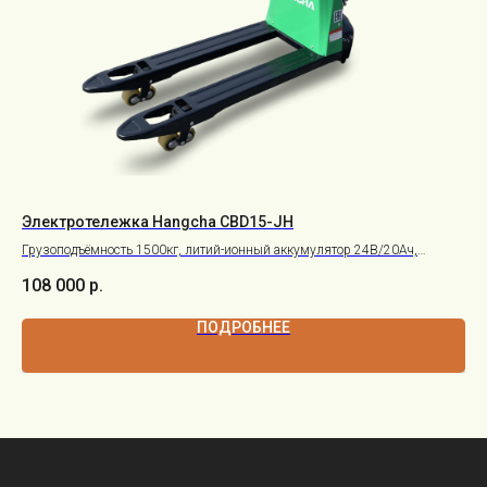
Электротележка Hangcha CBD15-JH
Мн
Грузоподъёмность 1500кг, литий-ионный аккумулятор 24В/20Ач,
Выс
электроподъём / ручной спуск
108 000
р.
1 
ПОДРОБНЕЕ