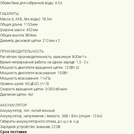
Объём бака для собранной воды: 6.5л
ГАБАРИТЫ
Масса (с АКБ, без воды): 18,5кг
Общая длина: 1155мм
Ширина шасси: 452мм
Общая высота:380мм
Диаметр дисковой щётки: 212мм х 2
ПРОИЗВОДИТЕЛЬНОСТЬ
Расчётная производительность, максимум: 800м²/ч
Время непрерывной работы на одном заряде: 1,5 - 2ч
Мощность двигателя вращения щётки: 120Вт х2
Мощность двигателя всасывания: 150Вт
Мощность всасывания: 11кПа
Уровень шума: 60 дБ(А) (+/-3)
Скорость вращения щётки: 0-350 об/мин
Давление щётки: 6кг
АККУМУЛЯТОР
Аккумулятор, тип: литий-ионный
Аккумулятор, напряжение / ёмкость: 36В / 8Ач (опция - 12Ач)
Габариты аккумуляторного отсека, д х щ х в: н.д.
Зарядное устройство: внешнее, 220В
Срок поставки