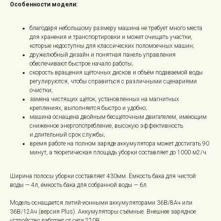
Особенности модели:
благодаря небольшому размеру машина не требует много места
для хранения и транспортировки и может очищать участки,
которые недоступны для классических поломоечных машин;
дружелюбный дизайн и понятная панель управления
обеспечивают быстрое начало работы;
скорость вращения щёточных дисков и объём подаваемой воды
регулируются, чтобы справиться с различными сценариями
очистки;
замена чистящих щёток, установленных на магнитных
креплениях, выполняется быстро и удобно;
машина оснащена двойным бесщёточным двигателем, имеющим
сниженное энергопотребление, высокую эффективность
и длительный срок службы;
время работе на полном заряде аккумулятора может достигать 90
минут, а теоретическая площадь уборки составляет до 1000 м2/ч.
Ширина полосы уборки составляет 430мм. Ёмкость бака для чистой
воды — 4л, ёмкость бака для собранной воды — 6л.
Модель оснащается литий-ионными аккумуляторами 36В/8Ач или
36В/12Ач (версия Plus). Аккумуляторы съёмные. Внешнее зарядное
устройство работает от сети 220В.