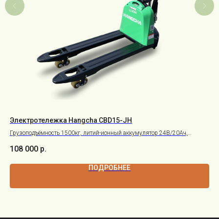
Электротележка Hangcha CBD15-JH
Шт
Грузоподъёмность 1500кг, литий-ионный аккумулятор 24В/20Ач,
Пов
электроподъём / ручной спуск
108 000
р.
24
ПОДРОБНЕЕ