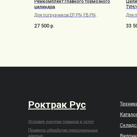
Ремкомплект главного тормозного
Цили
цилиндра
TVH/
Для погрузчиков EP PN, FB PN
Для 
CAT/Mitsubishi 9792600090
27 500
р.
33 5
Роктрак Рус
Техник
Каталог
Условия покупки товаров и услуг
Складс
Правила обработки персональных
данных
Вилочн