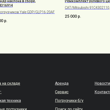
ндр наклона в сборе,
Ремкомплект рулевого ц
4316914
CAT/Mitsubishi 91C4302110
погрузчиков Yale GDP/GLP16-20AF
DP15NT / Mitsubishi FD15N
25 000
р.
00
р.
а на складе
Аренда
Новости
:
Сервис
Контак
кая техника
Погрузчики б/у
ые погрузчики
Поиск по сайту