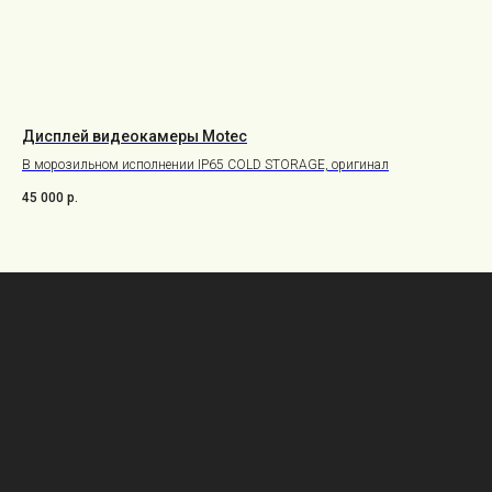
Дисплей видеокамеры Motec
Ци
В морозильном исполнении IP65 COLD STORAGE, оригинал
Для
45 000
р.
33 