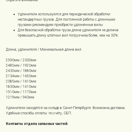
Обратите внимание:
Удлинители используются для периодической обработки
нестандартных грузов. Для постоянной работы с длинными
грузами рекомендуем приобрести удлинённые вилы.
Для безопасной обработки груза длина удлинителя не должна
превышать длину штатных вил погрузчика более, чем на 30%:
Длина, удлинителя / Минимальная длина вил
2590мм / 2000мм
2485мм / 1920мм
2435мм / 1880мм
2134мм / 1650мм
2085мм / 1610мм
1830мм / 1410мм
1510мм / 1170мм
1219мм / 940мм
Удлинители находятся на складе в Санкт-Петербурге. Возможна доставка.
Удобные способы оплаты: по счёту, СБП.
Контакты отдела запасных частей: