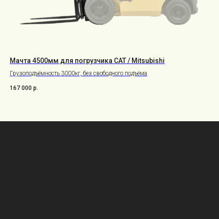
Мачта 4500мм для погрузчика CAT / Mitsubishi
Ак
Грузоподъёмность 3000кг, без свободного подъёма
Для
167 000
р.
101