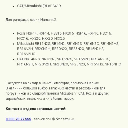
CAT/Mitsubishi (RL)618419
Для ричтраков серии Humanic2:
Rocla HSF14, HXF14, HSS16, HXS16, HSF16, HXF16, HSC16,
HXC16, HXS20, HXX20, HXX25
Mitsubishi RB14N2S, RB16N2, RB16N2S, RB16N2C, RB14N2HS,
RB16N2H, RB20N2H, RB20N2X, RB25N2X, RB16N2HS,
RB16N2HC
CAT NR14N2S, NR16N2, NR16N2S, NR16N2C, NR14N2HS,
NR16N2H, NR20N2H, NR20N2X, NR25N2X, NR16NHS, NR16NHC
Находится на складе в Санкт-Петербурге, промзона Парнас.
В наличии большой выбор запасных частей и расходников для
погрузчиков и складской техники Mitsubishi, CAT, Rocla и других
европейских, японских и китайским марок.
Контакты отдела запасных частей:
8 800 70 77 555
- звонок по РФ бесплатный