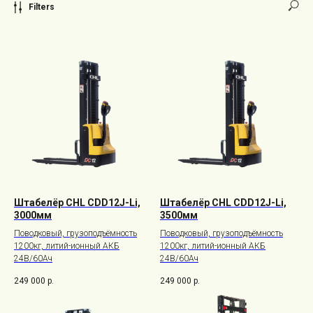
Filters
Штабелёр CHL CDD12J-Li,
Штабелёр CHL CDD12J-Li,
3000мм
3500мм
Поводковый, грузоподъёмность
Поводковый, грузоподъёмность
1200кг, литий-ионный АКБ
1200кг, литий-ионный АКБ
24В/60Ач
24В/60Ач
249 000
р.
249 000
р.