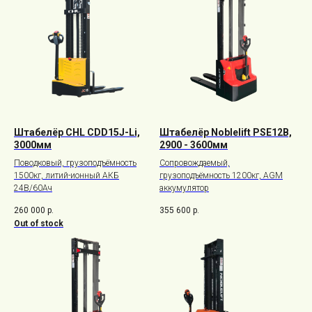
Штабелёр CHL CDD15J-Li,
Штабелёр Noblelift PSE12B,
3000мм
2900 - 3600мм
Поводковый, грузоподъёмность
Сопровождаемый,
1500кг, литий-ионный АКБ
грузоподъёмность 1200кг, AGM
24В/60Ач
аккумулятор
260 000
р.
355 600
р.
Out of stock