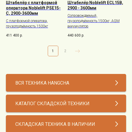
Штабелёр с платформой
Штабелёр Noblelift ECL15B,
оператора Noblelift PSE15-
2900 - 3600мм
C, 2900-3600мм
Сопровождаемый,
С платформой оператора,
грузоподъёмность 1500кг, AGM
грузоподъёмность 1500кг
аккумулятор
411 400
р.
440 600
р.
1
2
ВСЯ ТЕХНИКА HANGCHA
КАТАЛОГ СКЛАДСКОЙ ТЕХНИКИ
СКЛАДСКАЯ ТЕХНИКА В НАЛИЧИИ