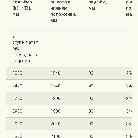
подъёма
высота в
подъём,
высо
(h3+h13),
нижнем
мм
подн
мм
положении,
мачт
мм
2-
ступенчатая
без
свободного
подъёма
2090
1540
90
2540
2490
1740
90
2940
2790
1890
90
3240
2990
1990
90
3440
3090
2040
90
3540
3390
2190
90
3840