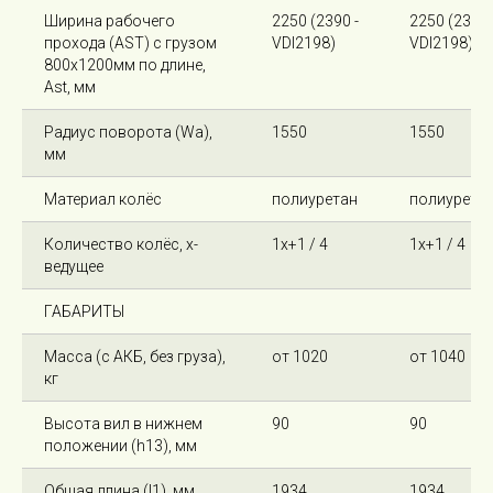
Ширина рабочего
2250 (2390 -
2250 (2390-
прохода (AST) с грузом
VDI2198)
VDI2198)
800х1200мм по длине,
Ast, мм
Радиус поворота (Wa),
1550
1550
мм
Материал колёс
полиуретан
полиурета
Количество колёс, х-
1х+1 / 4
1х+1 / 4
ведущее
ГАБАРИТЫ
Масса (с АКБ, без груза),
от 1020
от 1040
кг
Высота вил в нижнем
90
90
положении (h13), мм
Общая длина (l1), мм
1934
1934