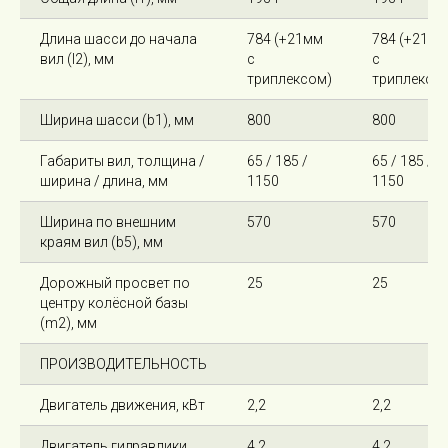
Длина шасси до начала
784 (+21мм
784 (+21мм
вил (l2), мм
с
с
триплексом)
триплексо
Ширина шасси (b1), мм
800
800
Габариты вил, толщина /
65 / 185 /
65 / 185 /
ширина / длина, мм
1150
1150
Ширина по внешним
570
570
краям вил (b5), мм
Дорожный просвет по
25
25
центру колёсной базы
(m2), мм
ПРОИЗВОДИТЕЛЬНОСТЬ
Двигатель движения, кВт
2,2
2,2
Двигатель гидравлики,
4,2
4,2