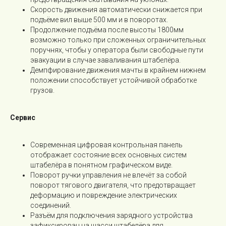
Поломоечные машины
Скорость движения автоматически снижается при
Тракторы и мини-погрузчики
подъёме вил выше 500 мм и в поворотах.
Продолжение подъёма после высоты 1800мм
возможно только при сложенных ограничительных
Аренда
поручнях, чтобы у оператора были свободные пути
Сервис
эвакуации в случае заваливания штабелёра.
Демпфирование движения мачты в крайнем нижнем
Погрузчики б/у
положении способствует устойчивой обработке
грузов.
Новости
Контакты
Сервис
Современная цифровая контрольная панель
CEYLIFT
отображает состояние всех основных систем
штабелёра в понятном графическом виде.
Noblelift
Поворот ручки управления не влечёт за собой
Силант
поворот тягового двигателя, что предотвращает
деформацию и повреждение электрических
Hangcha
соединений.
Heli
Поиск по сайту
Разъём для подключения зарядного устройства
зафиксирован на шасси штабелёра для