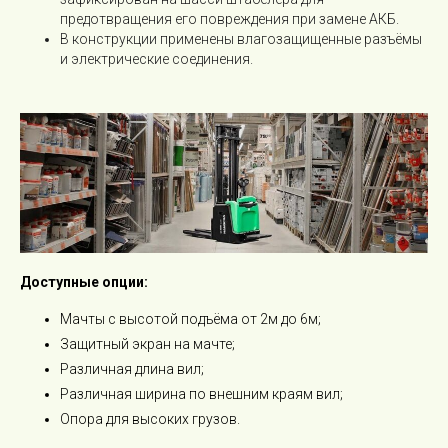
Wecan
предотвращения его повреждения при замене АКБ.
Xilin
В конструкции применены влагозащищенные разъёмы
и электрические соединения.
Подписаться на новости
Оформляя подписку, вы соглашаетесь с
правилами обработки персональных
Доступные опции:
данных
.
Мачты с высотой подъёма от 2м до 6м;
Защитный экран на мачте;
Различная длина вил;
Различная ширина по внешним краям вил;
Опора для высоких грузов.