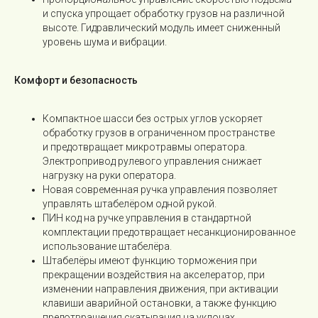
и спуска упрощает обработку грузов на различной
высоте. Гидравлический модуль имеет сниженный
уровень шума и вибрации.
Комфорт и безопасность
Роктрак Рус
Компактное шасси без острых углов ускоряет
обработку грузов в ограниченном пространстве
и предотвращает микротравмы оператора.
Условия покупки товаров и услуг
Электропривод рулевого управления снижает
Правила обработки персональных данных
нагрузку на руки оператора.
© 2026 все права защищены
Новая современная ручка управления позволяет
управлять штабелёром одной рукой.
Техника на складе
ПИН код на ручке управления в стандартной
комплектации предотвращает несанкционированное
Каталог:
использование штабелёра.
Складская техника
Штабелёры имеют функцию торможения при
прекращении воздействия на акселератор, при
Вилочные погрузчики
изменении направления движения, при активации
Ручная техника
клавиши аварийной остановки, а также функцию
предотвращения скатывания на уклонах.