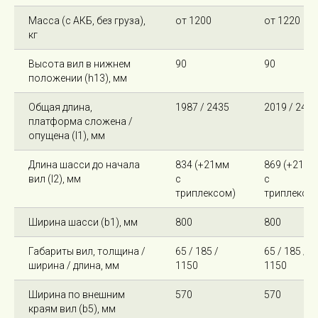
Масса (с АКБ, без груза),
от 1200
от 1220
кг
Высота вил в нижнем
90
90
положении (h13), мм
Общая длина,
1987 / 2435
2019 / 2467
платформа сложена /
опущена (l1), мм
Длина шасси до начала
834 (+21мм
869 (+21мм
вил (l2), мм
с
с
триплексом)
триплексо
Ширина шасси (b1), мм
800
800
Габариты вил, толщина /
65 / 185 /
65 / 185 /
ширина / длина, мм
1150
1150
Ширина по внешним
570
570
краям вил (b5), мм