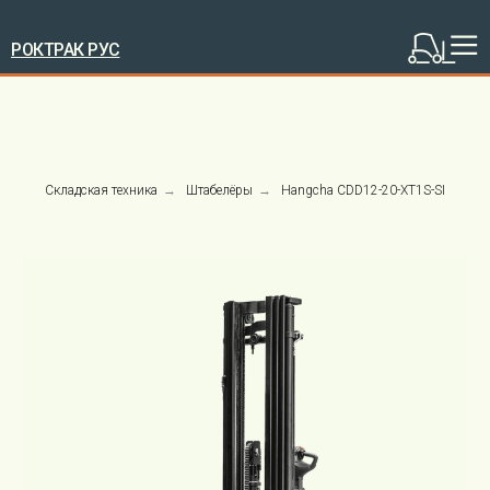
РОКТРАК РУС
Складская техника
→
Штабелёры
→
Hangcha CDD12-20-XT1S-SI