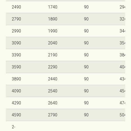
2490
1740
90
2940
2790
1890
90
3240
2990
1990
90
3440
3090
2040
90
3540
3390
2190
90
3840
3590
2290
90
4040
3890
2440
90
4340
4090
2540
90
4540
4290
2640
90
4740
4590
2790
90
5040
2-