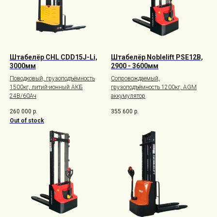
Штабелёр CHL CDD15J-Li,
Штабелёр Noblelift PSE12B,
3000мм
2900 - 3600мм
Поводковый, грузоподъёмность
Сопровождаемый,
1500кг, литий-ионный АКБ
грузоподъёмность 1200кг, AGM
24В/60Ач
аккумулятор
260 000
р.
355 600
р.
Out of stock