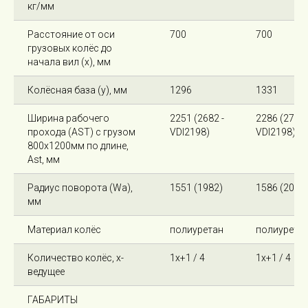
кг/мм
Расстояние от оси
700
700
грузовых колёс до
начала вил (x), мм
Колёсная база (y), мм
1296
1331
Ширина рабочего
2251 (2682 -
2286 (2717-
прохода (AST) с грузом
VDI2198)
VDI2198)
800х1200мм по длине,
Ast, мм
Радиус поворота (Wa),
1551 (1982)
1586 (2017
мм
Материал колёс
полиуретан
полиурета
Количество колёс, х-
1х+1 / 4
1х+1 / 4
ведущее
ГАБАРИТЫ