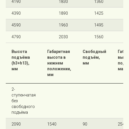
4190
1830
1360
4390
1890
1425
4590
1960
1495
4790
2030
1560
Высота
Габаритная
Свободный
Габа
подъёма
высота в
подъём,
высо
(h3+h13),
нижнем
мм
подн
мм
положении,
мачт
мм
2-
ступенчатая
без
свободного
подъёма
2090
1540
90
2540