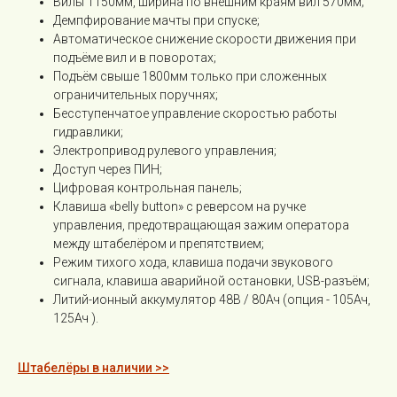
Вилы 1150мм, ширина по внешним краям вил 570мм;
Демпфирование мачты при спуске;
Автоматическое снижение скорости движения при
подъёме вил и в поворотах;
Подъём свыше 1800мм только при сложенных
ограничительных поручнях;
Бесступенчатое управление скоростью работы
гидравлики;
Электропривод рулевого управления;
Доступ через ПИН;
Цифровая контрольная панель;
Клавиша «belly button» с реверсом на ручке
управления, предотвращающая зажим оператора
между штабелёром и препятствием;
Режим тихого хода, клавиша подачи звукового
сигнала, клавиша аварийной остановки, USB-разъём;
Литий-ионный аккумулятор 48В / 80Ач (опция - 105Ач,
125Ач ).
Штабелёры в наличии >>