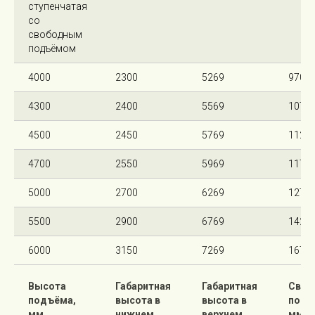
ступенчатая
со
свободным
подъёмом
4000
2300
5269
970
4300
2400
5569
1070
4500
2450
5769
1120
4700
2550
5969
1170
5000
2700
6269
1270
5500
2900
6769
1420
6000
3150
7269
1670
Высота
Габаритная
Габаритная
Своб
подъёма,
высота в
высота в
подъ
мм
нижнем
верхнем
мм