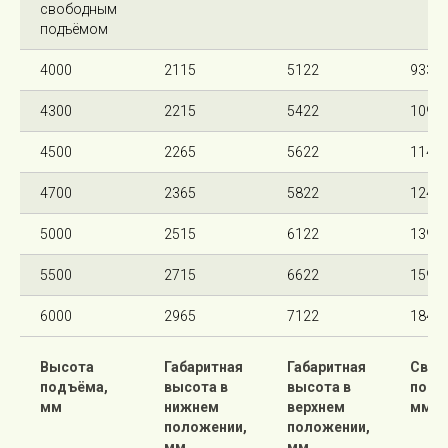
свободным
подъёмом
4000
2115
5122
933
4300
2215
5422
1093
4500
2265
5622
1143
4700
2365
5822
1243
5000
2515
6122
1393
5500
2715
6622
1593
6000
2965
7122
1843
Высота
Габаритная
Габаритная
Своб
подъёма,
высота в
высота в
подъ
мм
нижнем
верхнем
мм
положении,
положении,
мм
мм