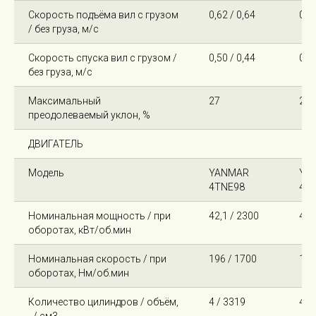
Скорость подъёма вил с грузом
0,62 / 0,64
0,49
/ без груза, м/с
Скорость спуска вил с грузом /
0,50 / 0,44
0,50
без груза, м/с
Максимальный
27
22
преодолеваемый уклон, %
ДВИГАТЕЛЬ
Модель
YANMAR
YA
4TNE98
4T
Номинальная мощность / при
42,1 / 2300
42,
оборотах, кВт/об.мин
Номинальная скорость / при
196 / 1700
196
оборотах, Нм/об.мин
Количество цилиндров / объём,
4 / 3319
4 /