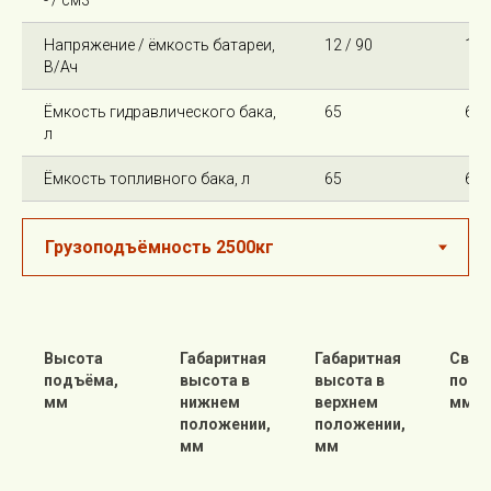
- / см3
Напряжение / ёмкость батареи,
12 / 90
12 
В/Ач
Ёмкость гидравлического бака,
65
65
л
Ёмкость топливного бака, л
65
65
Высота
Габаритная
Габаритная
Своб
подъёма,
высота в
высота в
подъ
мм
нижнем
верхнем
мм
положении,
положении,
мм
мм