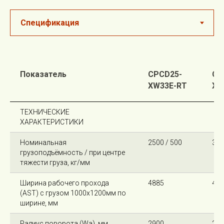
Показатель
CPCD25-
CP
XW33E-RT
XW
ТЕХНИЧЕСКИЕ
ХАРАКТЕРИСТИКИ
Номинальная
2500 / 500
300
грузоподъёмность / при центре
тяжести груза, кг/мм
Ширина рабочего прохода
4885
490
(AST) с грузом 1000х1200мм по
ширине, мм
Радиус поворота (Wa), мм
2900
290