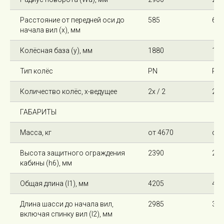
Расстояние от передней оси до
585
600
начала вил (x), мм
Колёсная база (y), мм
1880
188
Тип колёс
PN
PN
Количество колёс, х-ведущее
2х / 2
2х /
ГАБАРИТЫ
Масса, кг
от 4670
от 
Высота защитного ограждения
2390
242
кабины (h6), мм
Общая длина (l1), мм
4205
422
Длина шасси до начала вил,
2985
300
включая спинку вил (l2), мм