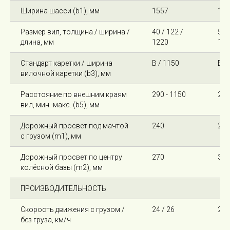
Ширина шасси (b1), мм
1557
159
Размер вил, толщина / ширина /
40 / 122 /
50 
длина, мм
1220
122
Стандарт каретки / ширина
B / 1150
B /
вилочной каретки (b3), мм
Расстояние по внешним краям
290 - 1150
290
вил, мин.-макс. (b5), мм
Дорожный просвет под мачтой
240
270
с грузом (m1), мм
Дорожный просвет по центру
270
300
колёсной базы (m2), мм
ПРОИЗВОДИТЕЛЬНОСТЬ
Скорость движения с грузом /
24 / 26
26 
без груза, км/ч