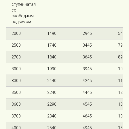
ступенчатая
со
свободным
подъёмом
2000
1490
2945
545
2500
1740
3445
795
2700
1840
3645
895
3000
1990
3945
1045
3300
2140
4245
1195
3500
2240
4445
1295
3600
2290
4545
1345
3700
2340
4645
1395
4000
2540
4945
1595