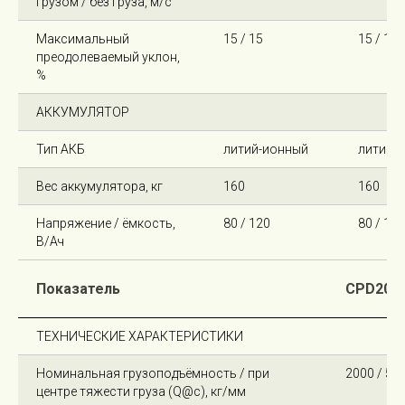
грузом / без груза, м/с
Максимальный
15 / 15
15 / 15
преодолеваемый уклон,
%
АККУМУЛЯТОР
Тип АКБ
литий-ионный
литий-
Вес аккумулятора, кг
160
160
Напряжение / ёмкость,
80 / 120
80 / 120
В/Ач
Показатель
CPD20-A
ТЕХНИЧЕСКИЕ ХАРАКТЕРИСТИКИ
Номинальная грузоподъёмность / при
2000 / 50
центре тяжести груза (Q@c), кг/мм