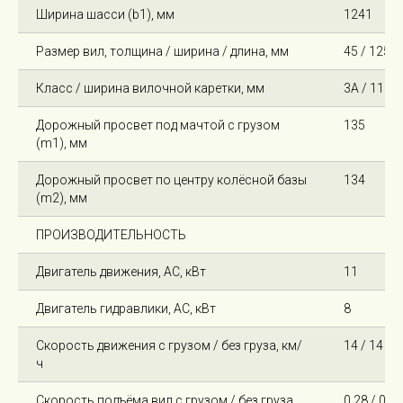
Ширина шасси (b1), мм
1241
Размер вил, толщина / ширина / длина, мм
45 / 125 /
Класс / ширина вилочной каретки, мм
3А / 1100
Дорожный просвет под мачтой с грузом
135
(m1), мм
Дорожный просвет по центру колёсной базы
134
(m2), мм
ПРОИЗВОДИТЕЛЬНОСТЬ
Двигатель движения, AC, кВт
11
Двигатель гидравлики, AC, кВт
8
Скорость движения с грузом / без груза, км/
14 / 14
ч
Скорость подъёма вил с грузом / без груза,
0,28 / 0,40