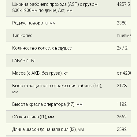
Ширина рабочего прохода (AST) с грузом
4257,5
800х1200мм по длине, Ast, мм
Радиус поворота, мм
2380
Тип колёс
пневмати
Количество колёс, х-ведущее
2х / 2
ГАБАРИТЫ
Масса (с АКБ, без груза), кг
от 4230
Высота защитного ограждения кабины (h6),
2178
мм
Высота кресла оператора (h7), мм
1182
Общая длина (l1), мм
3662
Длина шасси до начала вил (l2), мм
2592