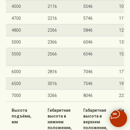
4500
2116
5546
1070
4700
2216
5746
1170
4800
2266
5846
1220
5000
2366
6046
1320
5500
2566
6546
1520
6000
2816
7046
1770
6500
3016
7546
1970
7000
3266
8046
2220
Высота
Габаритная
Габаритная
Своб
подъёма,
высота в
высота в
подъ
мм
нижнем
верхнем
мм
положении,
положении,