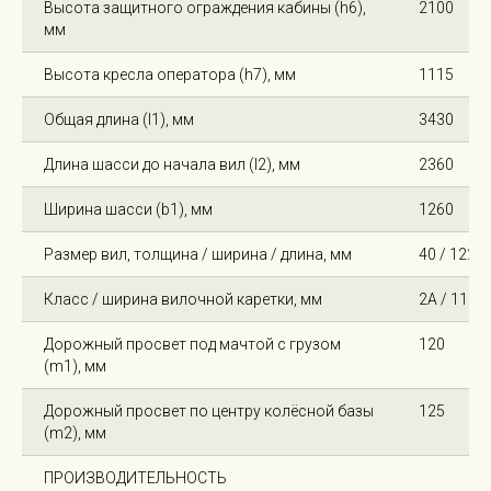
Высота защитного ограждения кабины (h6),
2100
мм
Высота кресла оператора (h7), мм
1115
Общая длина (l1), мм
3430
Длина шасси до начала вил (l2), мм
2360
Ширина шасси (b1), мм
1260
Размер вил, толщина / ширина / длина, мм
40 / 122 /
Класс / ширина вилочной каретки, мм
2А / 1100
Дорожный просвет под мачтой с грузом
120
(m1), мм
Дорожный просвет по центру колёсной базы
125
(m2), мм
ПРОИЗВОДИТЕЛЬНОСТЬ