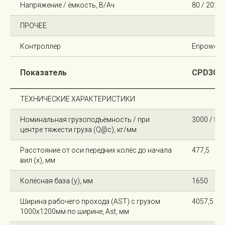
Напряжение / ёмкость, В/Ач
80 / 202
ПРОЧЕЕ
Контроллер
Enpower
Показатель
CPD30-A
ТЕХНИЧЕСКИЕ ХАРАКТЕРИСТИКИ
Номинальная грузоподъёмность / при
3000 / 50
центре тяжести груза (Q@c), кг/мм
Расстояние от оси передних колёс до начала
477,5
вил (x), мм
Колёсная база (y), мм
1650
Ширина рабочего прохода (AST) с грузом
4057,5
1000х1200мм по ширине, Ast, мм