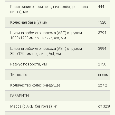
Расстояние от оси передних колёс до начала
444
вил (x), мм
Колёсная база (y), мм
1520
Ширина рабочего прохода (AST) с грузом
3794
1000х1200мм по ширине, Ast, мм
Ширина рабочего прохода (AST) с грузом
3994
800х1200мм по длине, Ast, мм
Радиус поворота, мм
2150
Тип колёс
пневмати
Количество колёс, х-ведущее
2х / 2
ГАБАРИТЫ
Масса (с АКБ, без груза), кг
от 3230