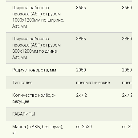
Ширина рабочего
3655
3660
прохода (AST) с грузом
1000х1200мм по ширине,
Ast, мм
Ширина рабочего
3855
3860
прохода (AST) с грузом
800х1200мм по длине,
Ast, мм
Радиус поворота, мм
2050
2050
Тип колёс
пневматические
пневма
Количество колёс, х-
2х / 2
2х / 2
ведущее
ГАБАРИТЫ
Масса (с АКБ, без груза),
от 2630
от 2910
кг