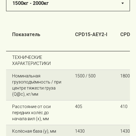
Показатель
CPD15-AEY2-I
CPD18
ТЕХНИЧЕСКИЕ
ХАРАКТЕРИСТИКИ
Номинальная
1500 / 500
1800 / 
грузоподъёмность / при
центре тяжести груза
(Q@c), кг/мм
Расстояние от оси
405
410
передних колёс до
начала вил (x), мм
Колёсная база (y), мм
1430
1430