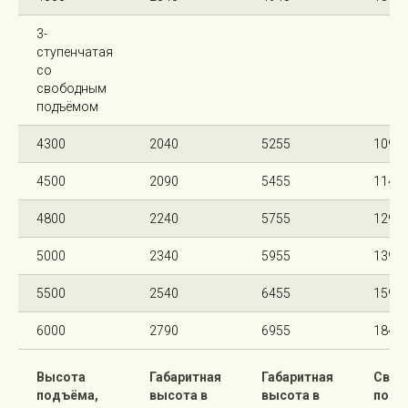
3-
ступенчатая
со
свободным
подъёмом
4300
2040
5255
1095
4500
2090
5455
1145
4800
2240
5755
1295
5000
2340
5955
1395
5500
2540
6455
1595
6000
2790
6955
1845
Высота
Габаритная
Габаритная
Своб
подъёма,
высота в
высота в
подъ