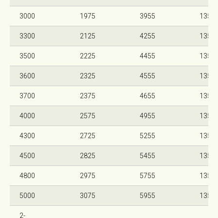
3000
1975
3955
135
3300
2125
4255
135
3500
2225
4455
135
3600
2325
4555
135
3700
2375
4655
135
4000
2575
4955
135
4300
2725
5255
135
4500
2825
5455
135
4800
2975
5755
135
5000
3075
5955
135
2-