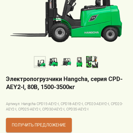
Электропогрузчики Hangcha, серия CPD-
AEY2-I, 80В, 1500-3500кг
Артикул: Hangcha CPD15-AEY2-I, CPD18-AEY2-I, CPD20-AEXY2-I, CPD20-
AEY2-I, CPD25-AEY2-I, CPD30-AEY2-I, CPD35-AEY2-I
ПОЛУЧИТЬ ПРЕДЛОЖЕНИЕ