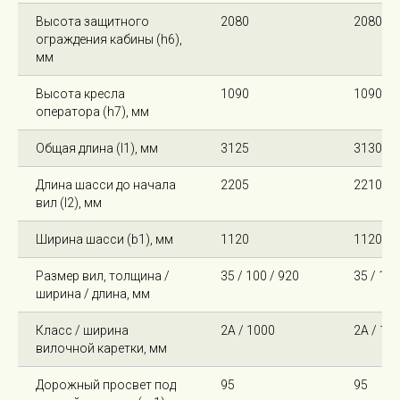
Высота защитного
2080
2080
ограждения кабины (h6),
мм
Высота кресла
1090
1090
оператора (h7), мм
Общая длина (l1), мм
3125
3130
Длина шасси до начала
2205
2210
вил (l2), мм
Ширина шасси (b1), мм
1120
1120
Размер вил, толщина /
35 / 100 / 920
35 / 100
ширина / длина, мм
Класс / ширина
2А / 1000
2А / 10
вилочной каретки, мм
Дорожный просвет под
95
95