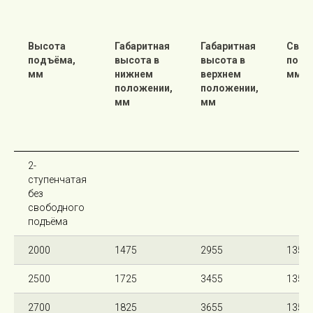
Высота
Габаритная
Габаритная
Своб
подъёма,
высота в
высота в
подъ
мм
нижнем
верхнем
мм
положении,
положении,
мм
мм
2-
ступенчатая
без
свободного
подъёма
2000
1475
2955
135
2500
1725
3455
135
2700
1825
3655
135