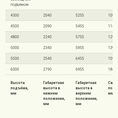
подъёмом
4300
2040
5255
1095
4500
2090
5455
1145
4800
2240
5755
1295
5000
2340
5955
1395
5500
2540
6455
1595
6000
2790
6955
1845
Высота
Габаритная
Габаритная
Своб
подъёма,
высота в
высота в
подъ
мм
нижнем
верхнем
мм
положении,
положении,
мм
мм