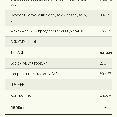
м/с
Скорость спуска вил с грузом / без груза, м/
0,47 / 0,42
с
Максимальный преодолеваемый уклон, %
15 / 15
АККУМУЛЯТОР
Тип АКБ
литий-ио
Вес аккумулятора, кг
270
Напряжение / ёмкость, В/Ач
80 / 271
ПРОЧЕЕ
Контроллер
Enpower