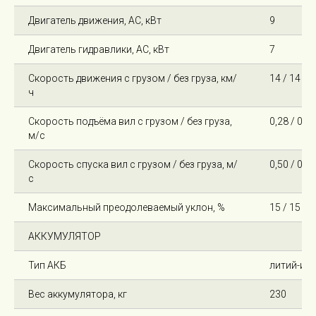
Двигатель движения, AC, кВт
9
Двигатель гидравлики, AC, кВт
7
Скорость движения с грузом / без груза, км/
14 / 14
ч
Скорость подъёма вил с грузом / без груза,
0,28 / 0,43
м/с
Скорость спуска вил с грузом / без груза, м/
0,50 / 0,43
с
Максимальный преодолеваемый уклон, %
15 / 15
АККУМУЛЯТОР
Тип АКБ
литий-ио
Вес аккумулятора, кг
230