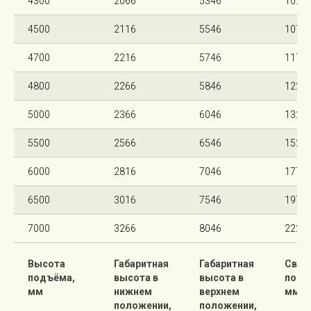
4300
2066
5346
1020
4500
2116
5546
1070
4700
2216
5746
1170
4800
2266
5846
1220
5000
2366
6046
1320
5500
2566
6546
1520
6000
2816
7046
1770
6500
3016
7546
1970
7000
3266
8046
2220
Высота
Габаритная
Габаритная
Своб
подъёма,
высота в
высота в
подъ
мм
нижнем
верхнем
мм
положении,
положении,