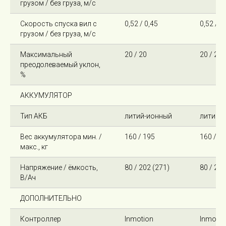
грузом / без груза, м/с
Скорость спуска вил с
0,52 / 0,45
0,52 / 0
грузом / без груза, м/с
Максимальный
20 / 20
20 / 20
преодолеваемый уклон,
%
АККУМУЛЯТОР
Тип АКБ
литий-ионный
литий-
Вес аккумулятора мин. /
160 / 195
160 / 1
макс., кг
Напряжение / ёмкость,
80 / 202 (271)
80 / 202
В/Ач
ДОПОЛНИТЕЛЬНО
Контроллер
Inmotion
Inmotio