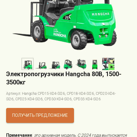
Электропогрузчики Hangcha 80В, 1500-
3500кг
Артикул: Hangcha CPD15-XD4-SI26, CPD18-XD4-SI26, CPD20-XD4-
SI26, CPD25-XD4-SI26, CPD30-XD4-SI26, CPD35-XD4-SI26
ПОЛУЧИТЬ ПРЕДЛОЖЕНИЕ
Примечание
:
это архивная модель. С 2024 года выпускается