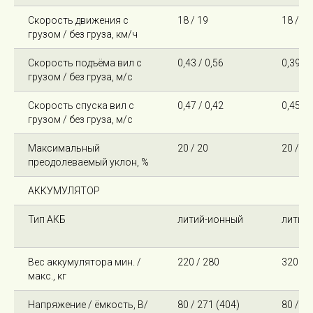
Скорость движения с
18 / 19
18 / 19
грузом / без груза, км/ч
Скорость подъёма вил с
0,43 / 0,56
0,39 / 
грузом / без груза, м/с
Скорость спуска вил с
0,47 / 0,42
0,45 / 
грузом / без груза, м/с
Максимальный
20 / 20
20 / 20
преодолеваемый уклон, %
АККУМУЛЯТОР
Тип АКБ
литий-ионный
литий
Вес аккумулятора мин. /
220 / 280
320 / 
макс., кг
Напряжение / ёмкость, В/
80 / 271 (404)
80 / 40