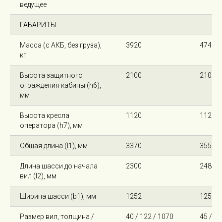
ведущее
ГАБАРИТЫ
Масса (с АКБ, без груза),
3920
4740
кг
Высота защитного
2100
2100
ограждения кабины (h6),
мм
Высота кресла
1120
1120
оператора (h7), мм
Общая длина (l1), мм
3370
3550
Длина шасси до начала
2300
2480
вил (l2), мм
Ширина шасси (b1), мм
1252
1252
Размер вил, толщина /
40 / 122 / 1070
45 / 12