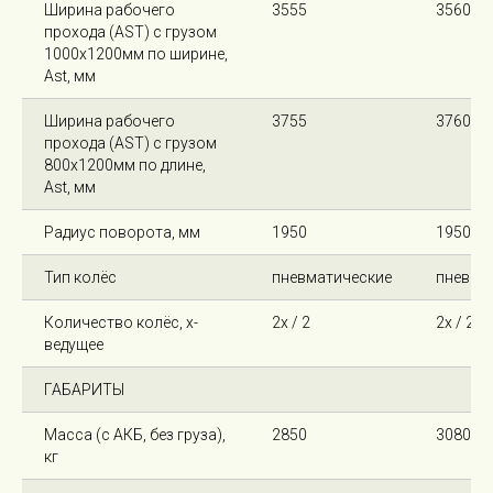
Ширина рабочего
3555
3560
прохода (AST) с грузом
1000х1200мм по ширине,
Ast, мм
Ширина рабочего
3755
3760
прохода (AST) с грузом
800х1200мм по длине,
Ast, мм
Радиус поворота, мм
1950
1950
Тип колёс
пневматические
пневма
Количество колёс, х-
2х / 2
2х / 2
ведущее
ГАБАРИТЫ
Масса (с АКБ, без груза),
2850
3080
кг