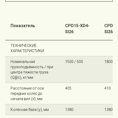
Показатель
CPD15-XD4-
CPD18
SI26
SI26
ТЕХНИЧЕСКИЕ
ХАРАКТЕРИСТИКИ
Номинальная
1500 / 500
1800 / 
грузоподъёмность / при
центре тяжести груза
(Q@c), кг/мм
Расстояние от оси
405
410
передних колёс до
начала вил (x), мм
Колёсная база (y), мм
1380
1380