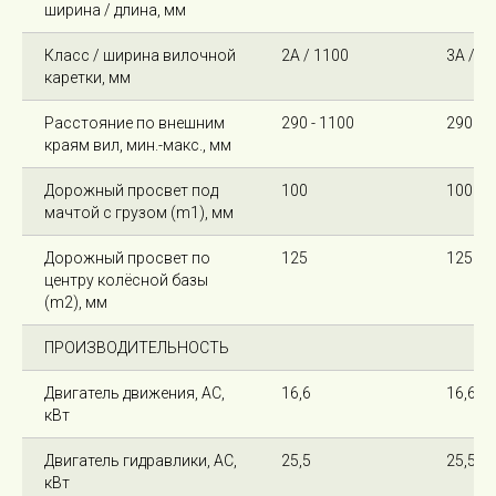
ширина / длина, мм
Класс / ширина вилочной
2А / 1100
3А / 1
каретки, мм
Расстояние по внешним
290 - 1100
290 - 
краям вил, мин.-макс., мм
Дорожный просвет под
100
100
мачтой с грузом (m1), мм
Дорожный просвет по
125
125
центру колёсной базы
(m2), мм
ПРОИЗВОДИТЕЛЬНОСТЬ
Двигатель движения, AC,
16,6
16,6
кВт
Двигатель гидравлики, AC,
25,5
25,5
кВт