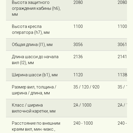
Высота защитного
2080
2080
ограждения кабины (h6),
мм
Высота кресла
1100
1100
оператора (h7), мм
Общая длина (l1), мм
3056
3061
Длина шасси до начала
2136
2141
вил (l2), мм
Ширина шасси (b1), мм
1120
1138
Размер вил, толщина /
35 / 120 / 920
35 / 120
ширина / длина, мм
Класс / ширина
2А / 1000
2А / 10
вилочной каретки, мм
Расстояние по внешним
240 - 1000
240 - 1
краям вил, мин.-макс.,