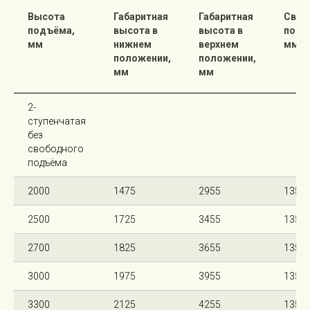
Высота
Габаритная
Габаритная
Своб
подъёма,
высота в
высота в
подъ
мм
нижнем
верхнем
мм
положении,
положении,
мм
мм
2-
ступенчатая
без
свободного
подъёма
2000
1475
2955
135
2500
1725
3455
135
2700
1825
3655
135
3000
1975
3955
135
3300
2125
4255
135