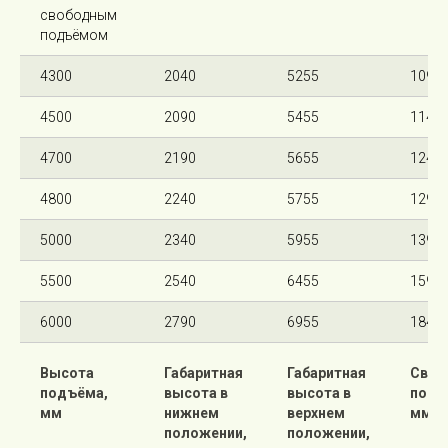
свободным
подъёмом
4300
2040
5255
1095
4500
2090
5455
1145
4700
2190
5655
1245
4800
2240
5755
1295
5000
2340
5955
1395
5500
2540
6455
1595
6000
2790
6955
1845
Высота
Габаритная
Габаритная
Своб
подъёма,
высота в
высота в
подъ
мм
нижнем
верхнем
мм
положении,
положении,