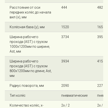
Расстояние от оси
444
482
передних колёс до начала
вил (x), мм
Колёсная база (y), мм
1520
1650
Ширина рабочего
3734
3952
прохода (AST) с грузом
1000х1200мм по ширине,
Ast, мм
Ширина рабочего
3934
4152
прохода (AST) с грузом
800х1200мм по длине, Ast,
мм
Радиус поворота, мм
2090
2270
Тип колёс
пневматические
пневм
Количество колёс, х-
2х / 2
2х / 2