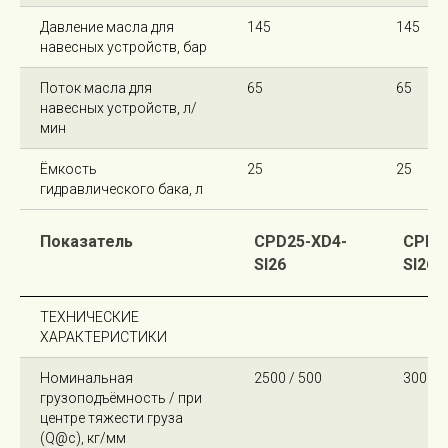
Давление масла для
145
145
навесных устройств, бар
Поток масла для
65
65
навесных устройств, л/
мин
Ёмкость
25
25
гидравлического бака, л
Показатель
CPD25-XD4-
CPD3
SI26
SI26
ТЕХНИЧЕСКИЕ
ХАРАКТЕРИСТИКИ
Номинальная
2500 / 500
3000 /
грузоподъёмность / при
центре тяжести груза
(Q@c), кг/мм