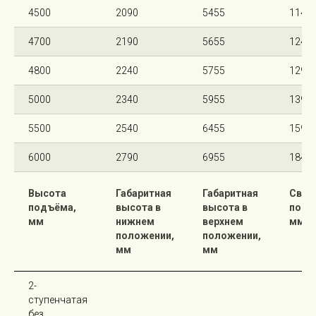
4500
2090
5455
1145
4700
2190
5655
1245
4800
2240
5755
1295
5000
2340
5955
1395
5500
2540
6455
1595
6000
2790
6955
1845
Высота
Габаритная
Габаритная
Своб
подъёма,
высота в
высота в
подъ
мм
нижнем
верхнем
мм
положении,
положении,
мм
мм
2-
ступенчатая
без