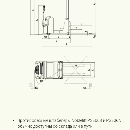
Складская техника
Вилочные погрузчики
Ручная техника
Поломоечные машины
Тракторы и мини-погрузчики
Аренда
Сервис
Погрузчики б/у
Новости
Контакты
Противовесные штабелёры Noblelift PSE06B и PSE06N
CEYLIFT
обычно доступны со склада или в пути.
Noblelift