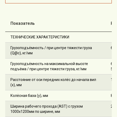
Показатель
PS
ТЕХНИЧЕСКИЕ ХАРАКТЕРИСТИКИ
Грузоподъёмность / при центре тяжести груза
600
(Q@c), кг/мм
Грузоподъёмность на максимальной высоте
600
подъёма / при центре тяжести груза, кг/мм
50
Расстояние от оси передних колёс до начала вил
110
(x), мм
Колёсная база (y), мм
845
Ширина рабочего прохода (AST) с грузом
263
1000х1200мм по ширине, мм