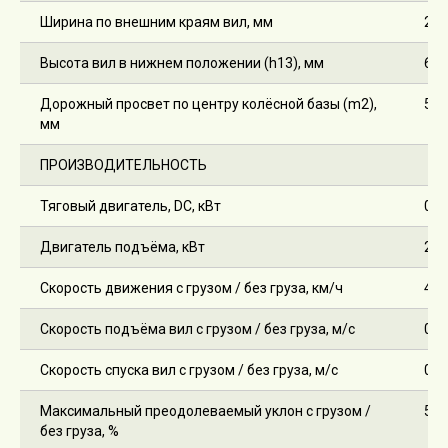
Ширина по внешним краям вил, мм
252
Высота вил в нижнем положении (h13), мм
65
Дорожный просвет по центру колёсной базы (m2),
55
мм
ПРОИЗВОДИТЕЛЬНОСТЬ
Тяговый двигатель, DC, кВт
0,7
Двигатель подъёма, кВт
2,2
Скорость движения с грузом / без груза, км/ч
4,5 
Скорость подъёма вил с грузом / без груза, м/с
0,11
Скорость спуска вил с грузом / без груза, м/с
0,14
Максимальный преодолеваемый уклон с грузом /
5 / 
без груза, %