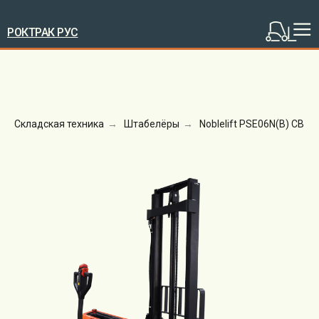
РОКТРАК РУС
Складская техника
→
Штабелёры
→
Noblelift PSE06N(B) CB