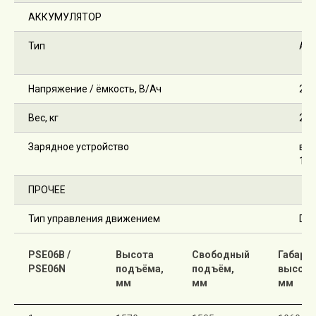
АККУМУЛЯТОР
Тип
AG
Напряжение / ёмкость, В/Ач
2х1
Вес, кг
2 х 
Зарядное устройство
вст
12
ПРОЧЕЕ
Тип управления движением
DC
PSE06B /
Высота
Свободный
Габари
PSE06N
подъёма,
подъём,
высота
мм
мм
мм