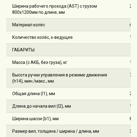
Ширина рабочего прохода (AST) с грузом
274
800х1200мм по длине, мм
Материал колёс
пол
Количество колёс, х-ведущее
1х /
ГАБАРИТЫ
Масса (с АКБ, без груза), кг
117
Высота ручки управления в режиме движения
750
(h14), мин./макс., мм
Общая длина (l1), мм
216
Длина до начала вил (l2), мм
124
Ширина шасси (b1), мм
802
Размер вил, толщина / ширина / длина, мм
35 