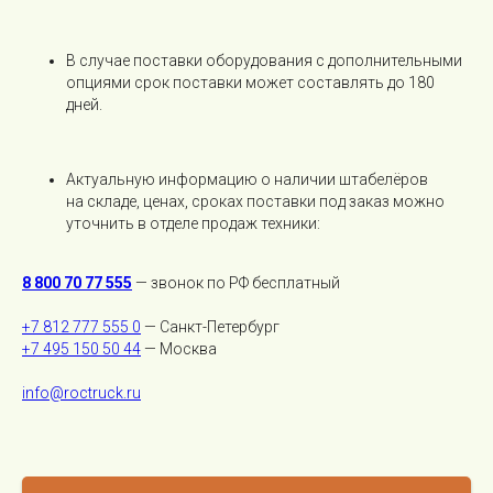
Силант
Hangcha
В случае поставки оборудования с дополнительными
опциями срок поставки может составлять до 180
Heli
Поиск по сайту
дней.
Wecan
Xilin
Актуальную информацию о наличии штабелёров
на складе, ценах, сроках поставки под заказ можно
уточнить в отделе продаж техники:
8 800 70 77 555
— звонок по РФ бесплатный
+7 812 777 555 0
— Санкт-Петербург
+7 495 150 50 44
— Москва
Подписаться на новости
info@roctruck.ru
Оформляя подписку, вы соглашаетесь с
правилами обработки персональных
данных
.