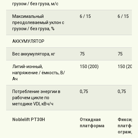
грузом / без груза, м/с
Максимальный
6 / 15
6 / 15
преодолеваемый уклон с
грузом / без груза, %
АККУМУЛЯТОР
Вес аккумулятора, кг
75
75
Литий-ионный,
150 (200)
150 (200)
напряжение / ёмкость, В/
Ач
Потребление энергии в
0,75
0,75
рабочем цикле по
методике VDI, кВч/ч
Noblelift PT30H
Откидная
Фиксиро
платформа
платфор
огражде