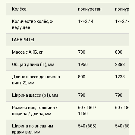
Колёса
полиуретан
полиурет
Количество колёс, х-
1х+2 / 4
1х+2 / 4
ведущее
ГАБАРИТЫ
Масса с АКБ, кг
730
800
Общая длина (l1), мм
1950
2383
Длина шасси до начала
800
1233
вил (l2), мм
Роктрак Рус
Ширина шасси (b1), мм
790
790
Размер вил, толщина /
60 / 180 /
60 / 180 /
Условия покупки товаров и услуг
ширина / длина, мм
1150
Правила обработки персональных данных
Ширина по внешним
540 (685)
540 (685)
© 2026 все права защищены
краям вил, мм