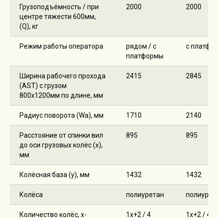
Грузоподъёмность / при
2000
2000
центре тяжести 600мм,
(Q), кг
Режим работы оператора
рядом / с
с платфо
платформы
Ширина рабочего прохода
2415
2845
(AST) с грузом
800х1200мм по длине, мм
Радиус поворота (Wa), мм
1710
2140
Расстояние от спинки вил
895
895
до оси грузовых колёс (x),
мм
Колёсная база (y), мм
1432
1432
Колёса
полиуретан
полиурет
Количество колёс, х-
1х+2 / 4
1х+2 / 4