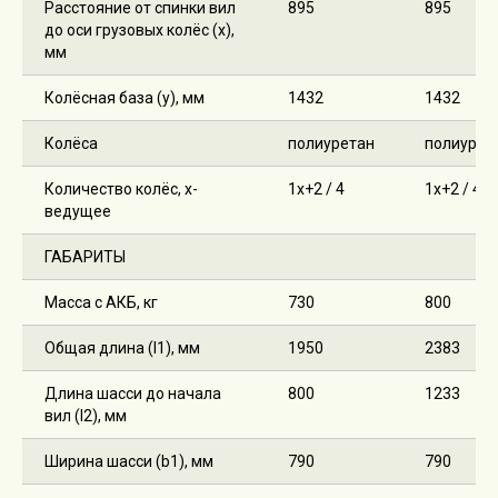
Расстояние от спинки вил
895
895
до оси грузовых колёс (x),
мм
Колёсная база (y), мм
1432
1432
Колёса
полиуретан
полиурет
Количество колёс, х-
1х+2 / 4
1х+2 / 4
ведущее
ГАБАРИТЫ
Масса с АКБ, кг
730
800
Общая длина (l1), мм
1950
2383
Длина шасси до начала
800
1233
вил (l2), мм
Ширина шасси (b1), мм
790
790