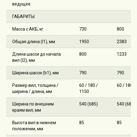
ведущее
ГАБАРИТЫ
Масса с АКБ, кг
730
800
Общая длина (l1), мм
1950
2383
Длина шасси до начала
800
1233
вил (l2), мм
Ширина шасси (b1), мм
790
790
Размер вил, толщина /
60 / 180 /
60 / 180 /
ширина / длина, мм
1150
Ширина по внешним
540 (685)
540 (685)
краям вил, мм
Высота вил в нижнем
85
85
положении, мм