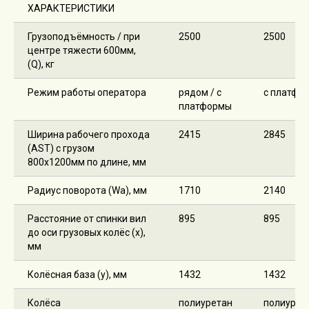
ХАРАКТЕРИСТИКИ
Грузоподъёмность / при
2500
2500
центре тяжести 600мм,
(Q), кг
Режим работы оператора
рядом / с
с платфо
платформы
Ширина рабочего прохода
2415
2845
(AST) с грузом
800х1200мм по длине, мм
Радиус поворота (Wa), мм
1710
2140
Расстояние от спинки вил
895
895
до оси грузовых колёс (x),
мм
Колёсная база (y), мм
1432
1432
Колёса
полиуретан
полиурет