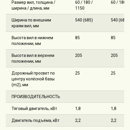
Размер вил, толщина /
60 / 180 /
60 / 180 /
ширина / длина, мм
1150
Ширина по внешним
540 (685)
540 (685)
краям вил, мм
Высота вил в нижнем
85
85
положении, мм
Высота вил в верхнем
205
205
положении, мм
Дорожный просвет по
25
25
центру колёсной базы
(m2), мм
ПРОИЗВОДИТЕЛЬНОСТЬ
Тяговый двигатель, кВт
1,8
1,8
Двигатель подъёма, кВт
2,2
2,2