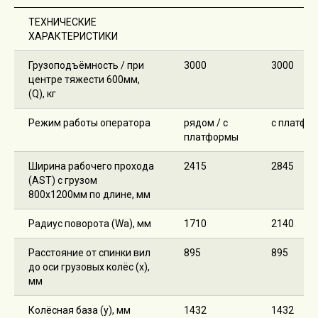
ТЕХНИЧЕСКИЕ
ХАРАКТЕРИСТИКИ
Грузоподъёмность / при
3000
3000
центре тяжести 600мм,
(Q), кг
Режим работы оператора
рядом / с
с платфо
платформы
Ширина рабочего прохода
2415
2845
(AST) с грузом
800х1200мм по длине, мм
Радиус поворота (Wa), мм
1710
2140
Расстояние от спинки вил
895
895
до оси грузовых колёс (x),
мм
Колёсная база (y), мм
1432
1432