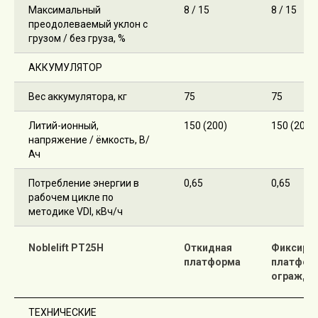
Максимальный
8 / 15
8 / 15
преодолеваемый уклон с
грузом / без груза, %
АККУМУЛЯТОР
Вес аккумулятора, кг
75
75
Литий-ионный,
150 (200)
150 (200)
напряжение / ёмкость, В/
Ач
Потребление энергии в
0,65
0,65
рабочем цикле по
методике VDI, кВч/ч
Noblelift PT25H
Откидная
Фиксиро
платформа
платфор
огражде
ТЕХНИЧЕСКИЕ