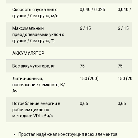
CEYLIFT
Скорость спуска вил с
0,040 / 0,025
0,040 / 0,
Noblelift
грузом / без груза, м/с
Силант
Максимальный
6 / 15
6 / 15
Hangcha
преодолеваемый уклон с
Heli
Поиск по сайту
грузом / без груза, %
Wecan
АККУМУЛЯТОР
Xilin
Вес аккумулятора, кг
75
75
Литий-ионный,
150 (200)
150 (200)
напряжение / ёмкость, В/
Ач
Потребление энергии в
0,65
0,65
рабочем цикле по
Подписаться на новости
методике VDI, кВч/ч
Оформляя подписку, вы соглашаетесь с
правилами обработки персональных
Простая надёжная конструкция всех элементов,
данных
.