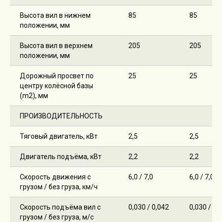
Техника на складе
Высота вил в нижнем
85
85
Каталог:
положении, мм
Складская техника
Высота вил в верхнем
205
205
Вилочные погрузчики
положении, мм
Ручная техника
Дорожный просвет по
25
25
Поломоечные машины
центру колёсной базы
Тракторы и мини-погрузчики
(m2), мм
ПРОИЗВОДИТЕЛЬНОСТЬ
Аренда
Сервис
Тяговый двигатель, кВт
2,5
2,5
Погрузчики б/у
Двигатель подъёма, кВт
2,2
2,2
Новости
Скорость движения с
6,0 / 7,0
6,0 / 7,0
Контакты
грузом / без груза, км/ч
Скорость подъёма вил с
0,030 / 0,042
0,030 / 0,
грузом / без груза, м/с