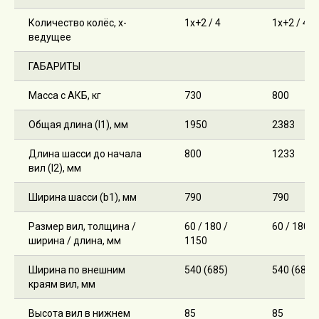
Количество колёс, х-
1х+2 / 4
1х+2 / 4
ведущее
ГАБАРИТЫ
Масса с АКБ, кг
730
800
Общая длина (l1), мм
1950
2383
Длина шасси до начала
800
1233
вил (l2), мм
Ширина шасси (b1), мм
790
790
Размер вил, толщина /
60 / 180 /
60 / 180 /
ширина / длина, мм
1150
Ширина по внешним
540 (685)
540 (685)
краям вил, мм
Высота вил в нижнем
85
85