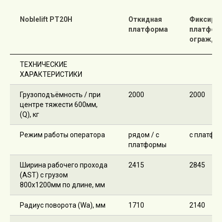
Noblelift PT20H
Откидная
Фиксиро
платформа
платфор
огражде
ТЕХНИЧЕСКИЕ
ХАРАКТЕРИСТИКИ
Грузоподъёмность / при
2000
2000
центре тяжести 600мм,
(Q), кг
Режим работы оператора
рядом / с
с платфо
платформы
Ширина рабочего прохода
2415
2845
(AST) с грузом
800х1200мм по длине, мм
Радиус поворота (Wa), мм
1710
2140