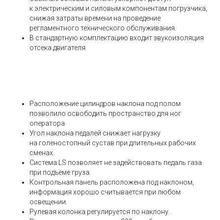
к электрическим и силовым компонентам погрузчика,
снижая затраты времени на проведение
Аренда
регламентного технического обслуживания.
Сервис
В стандартную комплектацию входит звукоизоляция
Погрузчики б/у
отсека двигателя.
Новости
Контакты
Расположение цилиндров наклона под полом
позволило освободить пространство для ног
оператора.
CEYLIFT
Угол наклона педалей снижает нагрузку
Noblelift
на голеностопный сустав при длительных рабочих
сменах.
Силант
Система LS позволяет не задействовать педаль газа
Hangcha
при подъёме груза.
Контрольная панель расположена под наклоном,
Heli
Поиск по сайту
информация хорошо считывается при любом
Wecan
освещении.
Рулевая колонка регулируется по наклону.
Xilin