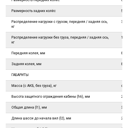
Размерность передних колёс
6.5
Размерность задних колёс
5.00
Распределение нагрузки с грузом, передняя / задняя ось,
3560
кг
Распределение нагрузки без груза, передняя / задняя ось,
109
кг
Передняя колея, мм
890
Задняя колея, мм
895
ГАБАРИТЫ
Масса (с АКБ, без груза), кг
от 
Высота защитного ограждения кабины (h6), мм
206
Общая длина (l1), мм
346
Длина шасси до начала вил (l2), мм
224