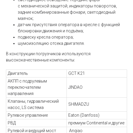
с механической защитой, индикаторы поворотов,
задние комбинированные фонари, светодиодный
маячок;
датчик присутствия оператора в кресле с функцией
блокировки движения и подъёма;
подвеску кресла оператора;
шумоизоляцию отсека двигателя.
В конструкции погрузчиков используются
высококачественные компоненты:
Двигатель
GCT K21
АКПП с подрулевым
переключателем
JINDAO
направления
Клапаны, гидравлический
SHIMADZU
насос, LS система
Рулевое управление
Eaton (Danfoss)
РВД
премиум Continental и другие
Рулевой и ведущий мост
Anqiao