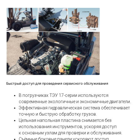
Роктрак Рус
Условия покупки товаров и услуг
Правила обработки персональных данных
© 2026 все права защищены
Техника на складе
Быстрый доступ для проведения сервисного обслуживания
Каталог:
В погрузчиках ТЭУ 17-серии используются
Складская техника
современные экологичные и экономичные двигатели.
Эффективная гидравлическая система обеспечивает
Вилочные погрузчики
точную и быструю обработку грузов.
Ручная техника
Цельная напольная пластина снимается без
Поломоечные машины
использования инструментов, ускоряя доступ
к основным узлам для проверки и обслуживания.
Тракторы и мини-погрузчики
Съёмные боковые панели ускоряют доступ