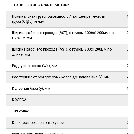
ТЕХНИЧЕСКИЕ ХАРАКТЕРИСТИКИ
Номинальная грузоподъёмность / при центре тяжести
1500
груза (Q@c), кг/мм
Ширина рабочего прохода (AST), с грузом 1000х1200мм по
364
ширине, мм
Ширина рабочего прохода (AST), с грузом 800х1200мм по
384
длине, мм
Радиус поворота (Wa), мм
204
Расстояние от оси грузовых колёс до начала вил (x), мм
404
Колёсная база (y), мм
142
КОЛЁСА
Тип колёс
PN /
Количество колёс, х-ведущее
2х /