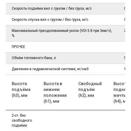
Скорость подъёма вил с грузом / без груза, м/с
0,66
Скорость спуска вил с грузом / без груза, м/с
0,52
Максимальный преодолеваемый уклон (VDI 5.8 при 3км/ч),
20 /
%
ПРОЧЕЕ
Объём топливного бака, л
50
Давление в гидравлической системе, кг/см3
180
Высота
Высота в
Свободный
Высота
подъёма
нижнем
подъём
поднято
(h3), мм
положении
(h2), мм
мачты
(h1), мм
(h4), мм
2-ст. без
свободного
подъёма