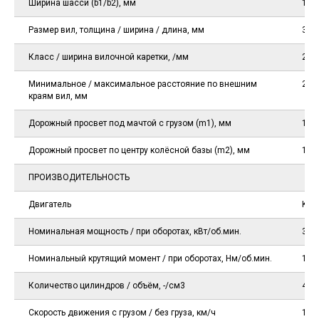
Ширина шасси (b1/b2), мм
107
Размер вил, толщина / ширина / длина, мм
35 /
Класс / ширина вилочной каретки, /мм
2А /
Минимальное / максимальное расстояние по внешним
200 
краям вил, мм
Дорожный просвет под мачтой с грузом (m1), мм
115
Дорожный просвет по центру колёсной базы (m2), мм
105
ПРОИЗВОДИТЕЛЬНОСТЬ
Двигатель
K21
Номинальная мощность / при оборотах, кВт/об.мин.
31,2
Номинальный крутящий момент / при оборотах, Нм/об.мин.
144 
Количество цилиндров / объём, -/см3
4 / 
Скорость движения с грузом / без груза, км/ч
17 /