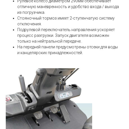
Рулевое колесо диаметром 290мм обеспечивает
отличную манёвренность и удобство входа / выхода
из погрузчика.
Стояночный тормоз имеет 2-ступенчатую систему
отключения.
Подрулевой переключатель направления ускоряет
процесс разгрузки. Запуск двигателя возможен
только на нейтральной передаче.
На передней панели предусмотрены отсеки для воды
Подписаться на новости
и канцелярских принадлежностей.
Оформляя подписку, вы соглашаетесь с
правилами обработки персональных
данных
.