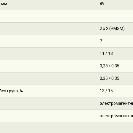
, мм
89
2 х 2 (PMSM)
7
11 / 13
0,28 / 0,35
0,35 / 0,35
ез груза, %
13 / 15
электромагнитн
электромагнитн