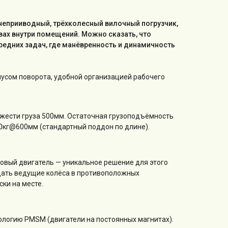
днеприиводный, трёхколесный вилочный погрузчик,
ах внутри помещений. Можно сказать, что
редних задач, где манёвренность и динамичность
усом поворота, удобной организацией рабочего
яжести груза 500мм. Остаточная грузоподъёмность
0кг@600мм (стандартный поддон по длине).
овый двигатель — уникальное решение для этого
щать ведущие колёса в противоположных
ки на месте.
ологию PMSM (двигатели на постоянных магнитах).