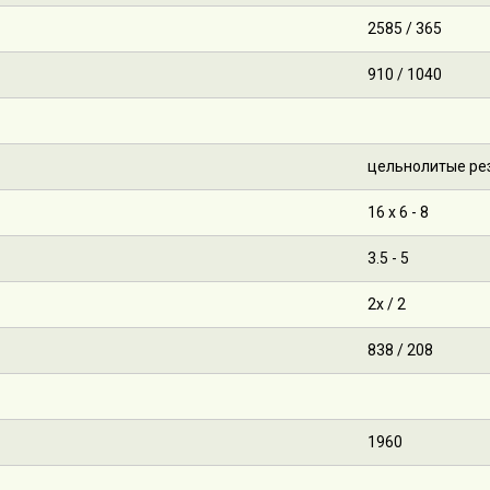
2585 / 365
910 / 1040
цельнолитые ре
16 х 6 - 8
3.5 - 5
2х / 2
838 / 208
1960