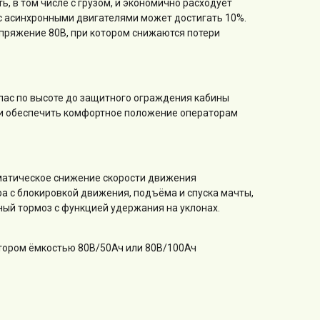
, в том числе с грузом, и экономично расходует
 с асинхронными двигателями может достигать 10%.
ряжение 80В, при котором снижаются потери
пас по высоте до защитного ограждения кабины
 и обеспечить комфортное положение операторам
матическое снижение скорости движения
ра с блокировкой движения, подъёма и спуска мачты,
ный тормоз с функцией удержания на уклонах.
тором ёмкостью 80В/50Ач или 80В/100Ач