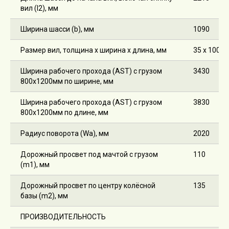
вил (l2), мм
Ширина шасси (b), мм
1090
Размер вил, толщина х ширина х длина, мм
35 х 100 х
Ширина рабочего прохода (AST) с грузом
3430
800х1200мм по ширине, мм
Ширина рабочего прохода (AST) с грузом
3830
800х1200мм по длине, мм
Радиус поворота (Wa), мм
2020
Дорожный просвет под мачтой с грузом
110
(m1), мм
Дорожный просвет по центру колёсной
135
базы (m2), мм
ПРОИЗВОДИТЕЛЬНОСТЬ