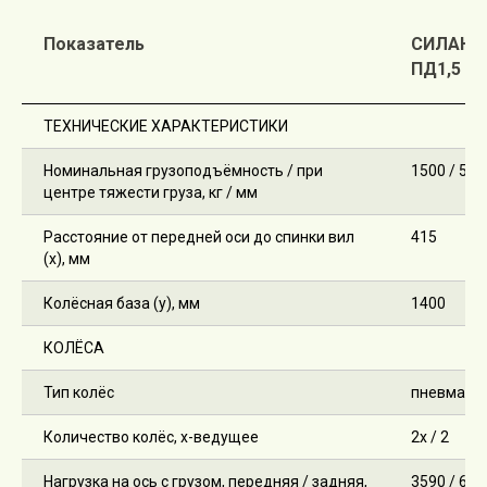
Показатель
СИЛАНТ
ПД1,5
ТЕХНИЧЕСКИЕ ХАРАКТЕРИСТИКИ
Номинальная грузоподъёмность / при
1500 / 500
центре тяжести груза, кг / мм
Расстояние от передней оси до спинки вил
415
(x), мм
Колёсная база (y), мм
1400
КОЛЁСА
Тип колёс
пневмати
Количество колёс, х-ведущее
2х / 2
Нагрузка на ось с грузом, передняя / задняя,
3590 / 660