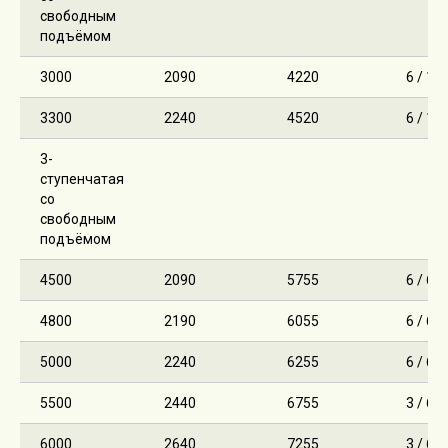
свободным
подъёмом
3000
2090
4220
6 / 10
3300
2240
4520
6 / 10
3-
ступенчатая
со
свободным
подъёмом
4500
2090
5755
6 / 6
4800
2190
6055
6 / 6
5000
2240
6255
6 / 6
5500
2440
6755
3 / 6
6000
2640
7255
3 / 6