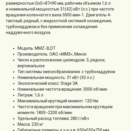
размерностью DxS=87×90 мм, рабочим объемом 1,6 л.
Поломоечные машины
и номинальной мощностью 31(42) кВт (л.с.) при частоте
Тракторы и мини-погрузчики
вращения коленчатого вала 3000 мин-1. Двигатель 4-
тактный, рядный, с жидкостной системой охлаждения,
турбонаддувом и без применения охлаждения
Аренда
наддувочного воздуха.
Сервис
Погрузчики б/у
Модель: MMZ-3LDT
Производитель: ОАО «ММЗ», Минск
Число и расположение цилиндров: 3, рядное,
Новости
вертикальное
Контакты
Тип системы смесеобразования: с турбонаддувом
Номинальная мощность: 31 кВт (42 л.с.)
Экологический класс: Stage 3A
Номинальная частота вращения: 3000 об/мин
CEYLIFT
Литраж: 1,6 л
Максимальный крутящий момент: 120 Нм
Noblelift
Частота вращения при максимальном крутящем
Силант
моменте: 1800−2200 об/мин
Удельный расход топлива: 280 г/кВч
Hangcha
Масса: 230 кг
Heli
Поиск по сайту
Габаритные размеры д x ш x в: 650×550×750 мм