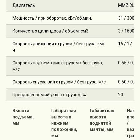
Двигатель
MMZ 3LDT
Мощность / при оборотах, кВт/об.мин.
31 / 3000
Количество цилиндров / объём, см3
3 / 1600
Скорость движения с грузом / без груза, км/
16 / 17
ч
Скорость подъёма вил с грузом / без груза,
0,55 / 0,60
м/с
Скорость спуска вил с грузом / без груза, м/с
0,50 / 0,50
Преодолеваемый уклон с грузом, %
20
Высота
Габаритная
Габаритная
Накл
подъёма,
высота в
высота
вперё
мм
нижнем
поднятой
/
положении,
мачты, мм
назад
мм
град.