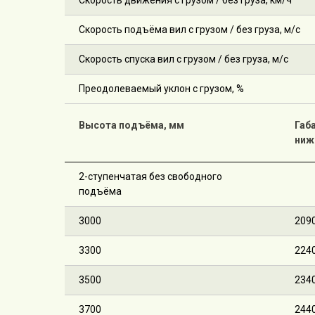
Скорость движения с грузом / без груза, км/ч
Скорость подъёма вил с грузом / без груза, м/с
Скорость спуска вил с грузом / без груза, м/с
Преодолеваемый уклон с грузом, %
Высота подъёма, мм
Габ
ниж
2-ступенчатая без свободного
подъёма
3000
209
3300
224
3500
234
3700
244