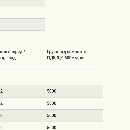
лон вперёд /
Грузоподъёмность
ад, град.
ПД5,0 @ 600мм, кг
12
5000
12
5000
12
5000
12
5000