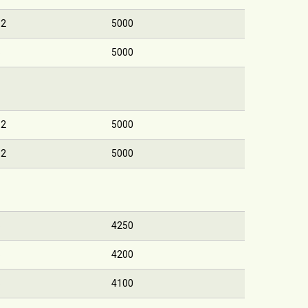
12
5000
6
5000
12
5000
12
5000
6
4250
6
4200
6
4100